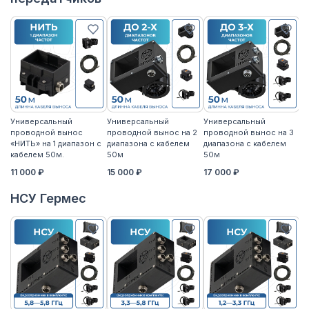
Универсальный
Универсальный
Универсальный
У
проводной вынос
проводной вынос на 2
проводной вынос на 3
п
«НИТЬ» на 1 диапазон с
диапазона с кабелем
диапазона с кабелем
«Н
кабелем 50м.
50м
50м
к
11 000 ₽
15 000 ₽
17 000 ₽
14
НСУ Гермес