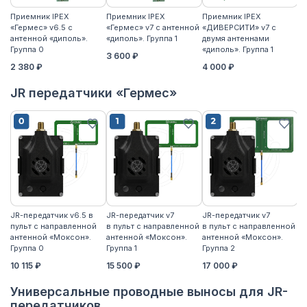
Приемник IPEX
Приемник IPEX
Приемник IPEX
П
«Гермес» v6.5 с
«Гермес» v7 с антенной
«ДИВЕРСИТИ» v7 с
«Г
антенной «диполь».
«диполь». Группа 1
двумя антеннами
«д
Группа 0
«диполь». Группа 1
3 600 ₽
4
2 380 ₽
4 000 ₽
JR передатчики «Гермес»
JR-передатчик v6.5 в
JR-передатчик v7
JR-передатчик v7
JR
пульт с направленной
в пульт с направленной
в пульт с направленной
пу
антенной «Моксон».
антенной «Моксон».
антенной «Моксон».
ан
Группа 0
Группа 1
Группа 2
2
10 115 ₽
15 500 ₽
17 000 ₽
17
Универсальные проводные выносы для JR-
передатчиков