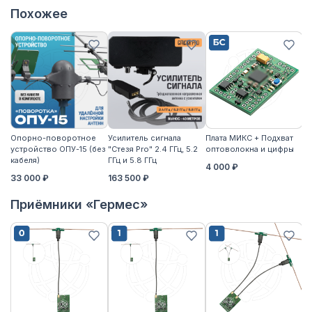
Похожее
Опорно-поворотное
Усилитель сигнала
Плата МИКС + Подхват
М
устройство ОПУ-15 (без
"Стезя Pro" 2.4 ГГц, 5.2
оптоволокна и цифры
Ж
кабеля)
ГГц и 5.8 ГГц
4 000 ₽
2
33 000 ₽
163 500 ₽
Приёмники «Гермес»