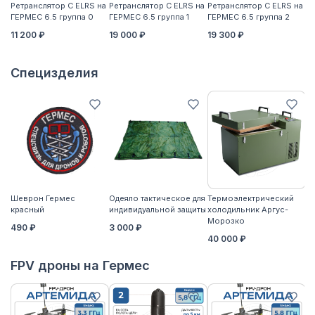
Ретранслятор С ELRS на
Ретранслятор С ELRS на
Ретранслятор С ELRS на
Ре
ГЕРМЕС 6.5 группа 0
ГЕРМЕС 6.5 группа 1
ГЕРМЕС 6.5 группа 2
ГЕ
11 200 ₽
19 000 ₽
19 300 ₽
21
Специзделия
Шеврон Гермес
Одеяло тактическое для
Термоэлектрический
Ко
красный
индивидуальной защиты
холодильник Аргус-
2
Морозко
490 ₽
3 000 ₽
40 000 ₽
FPV дроны на Гермес