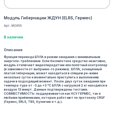
Модуль Гибернации ЖДУН (ELRS, Гермес)
Арт.: МО655
В наличии
Описание
Функция перевода БПЛА в режим ожидания с минимальным
энергопо-треблением. Если беспилотное средство неактивно,
модуль отключает видеопередатчик или полётный контроллер
(в зависимости от выбранно-го режима). БПЛА, оснащённый
платой гибернации, может находиться в спящем ре-жиме
несколько суток и моментально приступить к выполнению
задачи в подходящий момент. После двух суток ожидания при
темпера-туре от -3 до +3 °C БПЛА с нагрузкой 2 кг находился в
воздухе 13 минут. Данные подтверждены тестами.
СОВМЕСТИМОСТЬ: поддерживается как НСУ ГЕРМЕС, так и
любыми приёмниками, которые работают по протоколу CRSF
(Гермес, ERLS, TBS, Кузнечик и т.д.).