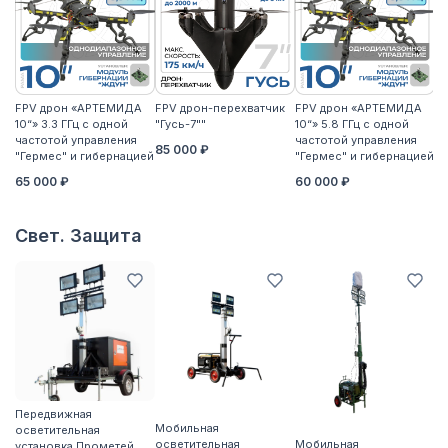
FPV дрон «АРТЕМИДА
FPV дрон-перехватчик
FPV дрон «АРТЕМИДА
F
10“» 3.3 ГГц с одной
"Гусь-7""
10“» 5.8 ГГц с одной
10
частотой управления
частотой управления
ча
85 000 ₽
"Гермес" и гибернацией
"Гермес" и гибернацией
"Г
65 000 ₽
60 000 ₽
6
Свет. Защита
Передвижная
П
Мобильная
осветительная
о
осветительная
Мобильная
установка Прометей
ус