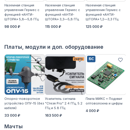
Наземная станция
Наземная станция
Наземная станция
На
управления Гермес с
управления Гермес с
управления Гермес с
уп
функцией «АНТИ-
функцией «АНТИ-
функцией «АНТИ-
ф
ШТОРА» 5,8—5,8 ГГц
ШТОРА» 3,3—5,8 ГГц
ШТОРА» 1,2—3,3 ГГц
ШТ
98 000 ₽
115 000 ₽
125 000 ₽
11
Платы, модули и доп. оборудование
Опорно-поворотное
Усилитель сигнала
Плата МИКС + Подхват
М
устройство ОПУ-15 (без
"Стезя Pro" 2.4 ГГц, 5.2
оптоволокна и цифры
ЖД
кабеля)
ГГц и 5.8 ГГц
4 000 ₽
3
33 000 ₽
163 500 ₽
Мачты