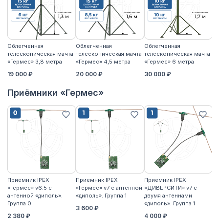
Облегченная
Облегченная
Облегченная
У
телескопическая мачта
телескопическая мачта
телескопическая мачта
те
«Гермес» 3,8 метра
«Гермес» 4,5 метра
«Гермес» 6 метра
«
19 000 ₽
20 000 ₽
30 000 ₽
3
Приёмники «Гермес»
Приемник IPEX
Приемник IPEX
Приемник IPEX
П
«Гермес» v6.5 с
«Гермес» v7 с антенной
«ДИВЕРСИТИ» v7 с
«Г
антенной «диполь».
«диполь». Группа 1
двумя антеннами
«д
Группа 0
«диполь». Группа 1
3 600 ₽
4
2 380 ₽
4 000 ₽