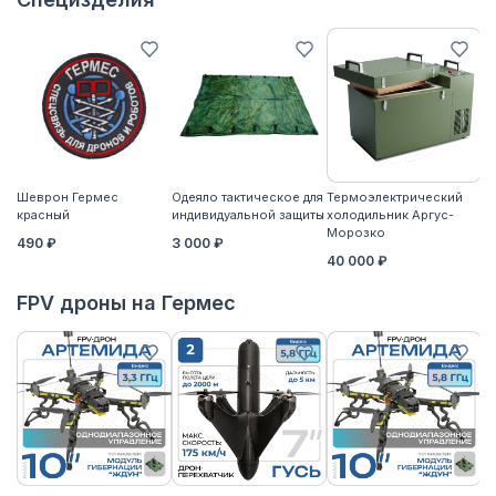
Шеврон Гермес
Одеяло тактическое для
Термоэлектрический
Ко
красный
индивидуальной защиты
холодильник Аргус-
2
Морозко
490 ₽
3 000 ₽
40 000 ₽
FPV дроны на Гермес