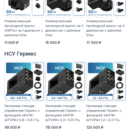
Универсальный
Универсальный
Универсальный
У
проводной вынос
проводной вынос на 2
проводной вынос на 3
п
«НИТЬ» на 1 диапазон с
диапазона с кабелем
диапазона с кабелем
«Н
кабелем 50м.
50м
50м
к
11 000 ₽
15 000 ₽
17 000 ₽
14
НСУ Гермес
Наземная станция
Наземная станция
Наземная станция
На
управления Гермес с
управления Гермес с
управления Гермес с
уп
функцией «АНТИ-
функцией «АНТИ-
функцией «АНТИ-
ф
ШТОРА» 5,8—5,8 ГГц
ШТОРА» 3,3—5,8 ГГц
ШТОРА» 1,2—3,3 ГГц
ШТ
98 000 ₽
115 000 ₽
125 000 ₽
11