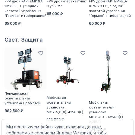
FPV дрон «АРТЕМИДА
FPV дрон-перехватчик
FPV дрон «АРТЕМИДА
F
10“» 3.3 ГГц с одной
"Гусь-7""
10“» 5.8 ГГц с одной
10
частотой управления
частотой управления
ча
85 000 ₽
"Гермес" и гибернацией
"Гермес" и гибернацией
"Г
65 000 ₽
60 000 ₽
6
Свет. Защита
Передвижная
П
Мобильная
осветительная
о
осветительная
Мобильная
установка Прометей
ус
установка
осветительная
882 500 ₽
5
МОУ-5,0(Л)-4х500(Г)
установка
МОУ-4,0Т-4х500(Г)
180 500 ₽
2,2(БГ)
Мы используем файлы куки, включая данные,
104 100 ₽
собираемые сервисом Яндекс.Метрика, чтобы