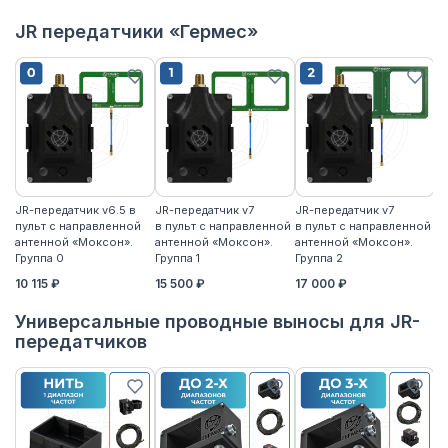
JR передатчики «Гермес»
JR-передатчик v6.5 в
JR-передатчик v7
JR-передатчик v7
JR
пульт с направленной
в пульт с направленной
в пульт с направленной
пу
антенной «Моксон».
антенной «Моксон».
антенной «Моксон».
ан
Группа 0
Группа 1
Группа 2
2
10 115 ₽
15 500 ₽
17 000 ₽
17
Универсальные проводные выносы для JR-
передатчиков