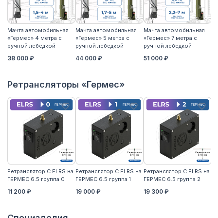
Мачта автомобильная
Мачта автомобильная
Мачта автомобильная
М
«Гермес» 4 метра с
«Гермес» 5 метра с
«Гермес» 7 метра с
«Г
ручной лебёдкой
ручной лебёдкой
ручной лебёдкой
р
38 000 ₽
44 000 ₽
51 000 ₽
5
Ретрансляторы «Гермес»
Ретранслятор С ELRS на
Ретранслятор С ELRS на
Ретранслятор С ELRS на
Ре
ГЕРМЕС 6.5 группа 0
ГЕРМЕС 6.5 группа 1
ГЕРМЕС 6.5 группа 2
ГЕ
11 200 ₽
19 000 ₽
19 300 ₽
21
Специзделия