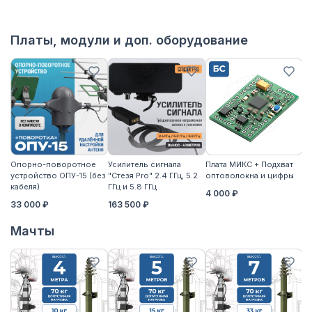
Платы, модули и доп. оборудование
Опорно-поворотное
Усилитель сигнала
Плата МИКС + Подхват
М
устройство ОПУ-15 (без
"Стезя Pro" 2.4 ГГц, 5.2
оптоволокна и цифры
ЖД
кабеля)
ГГц и 5.8 ГГц
4 000 ₽
3
33 000 ₽
163 500 ₽
Мачты