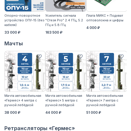
Опорно-поворотное
Усилитель сигнала
Плата МИКС + Подхват
М
устройство ОПУ-15 (без
"Стезя Pro" 2.4 ГГц, 5.2
оптоволокна и цифры
ЖД
кабеля)
ГГц и 5.8 ГГц
4 000 ₽
3
33 000 ₽
163 500 ₽
Мачты
Мачта автомобильная
Мачта автомобильная
Мачта автомобильная
М
«Гермес» 4 метра с
«Гермес» 5 метра с
«Гермес» 7 метра с
«Г
ручной лебёдкой
ручной лебёдкой
ручной лебёдкой
р
38 000 ₽
44 000 ₽
51 000 ₽
5
Ретрансляторы «Гермес»