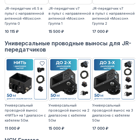
JR-передатчик v6.5 в
JR-передатчик v7
JR-передатчик v7
JR
пульт с направленной
в пульт с направленной
в пульт с направленной
пу
антенной «Моксон».
антенной «Моксон».
антенной «Моксон».
ан
Группа 0
Группа 1
Группа 2
2
10 115 ₽
15 500 ₽
17 000 ₽
17
Универсальные проводные выносы для JR-
передатчиков
Универсальный
Универсальный
Универсальный
У
проводной вынос
проводной вынос на 2
проводной вынос на 3
п
«НИТЬ» на 1 диапазон с
диапазона с кабелем
диапазона с кабелем
«Н
кабелем 50м.
50м
50м
к
11 000 ₽
15 000 ₽
17 000 ₽
14