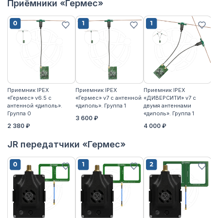
Приёмники «Гермес»
Приемник IPEX
Приемник IPEX
Приемник IPEX
П
«Гермес» v6.5 с
«Гермес» v7 с антенной
«ДИВЕРСИТИ» v7 с
«Г
антенной «диполь».
«диполь». Группа 1
двумя антеннами
«д
Группа 0
«диполь». Группа 1
3 600 ₽
4
2 380 ₽
4 000 ₽
JR передатчики «Гермес»