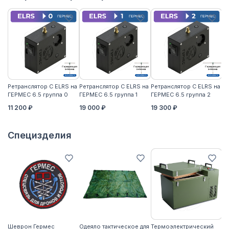
Ретранслятор С ELRS на
Ретранслятор С ELRS на
Ретранслятор С ELRS на
Ре
ГЕРМЕС 6.5 группа 0
ГЕРМЕС 6.5 группа 1
ГЕРМЕС 6.5 группа 2
ГЕ
11 200 ₽
19 000 ₽
19 300 ₽
21
Специзделия
Шеврон Гермес
Одеяло тактическое для
Термоэлектрический
Ко