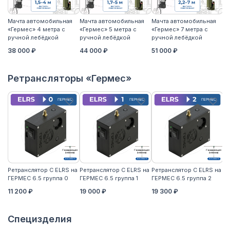
Мачта автомобильная
Мачта автомобильная
Мачта автомобильная
М
«Гермес» 4 метра с
«Гермес» 5 метра с
«Гермес» 7 метра с
«Г
ручной лебёдкой
ручной лебёдкой
ручной лебёдкой
р
38 000 ₽
44 000 ₽
51 000 ₽
5
Ретрансляторы «Гермес»
Ретранслятор С ELRS на
Ретранслятор С ELRS на
Ретранслятор С ELRS на
Ре
ГЕРМЕС 6.5 группа 0
ГЕРМЕС 6.5 группа 1
ГЕРМЕС 6.5 группа 2
ГЕ
11 200 ₽
19 000 ₽
19 300 ₽
21
Специзделия