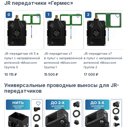
JR передатчики «Гермес»
JR-передатчик v6.5 в
JR-передатчик v7
JR-передатчик v7
JR
пульт с направленной
в пульт с направленной
в пульт с направленной
пу
антенной «Моксон».
антенной «Моксон».
антенной «Моксон».
ан
Группа 0
Группа 1
Группа 2
2
10 115 ₽
15 500 ₽
17 000 ₽
17
Универсальные проводные выносы для JR-
передатчиков