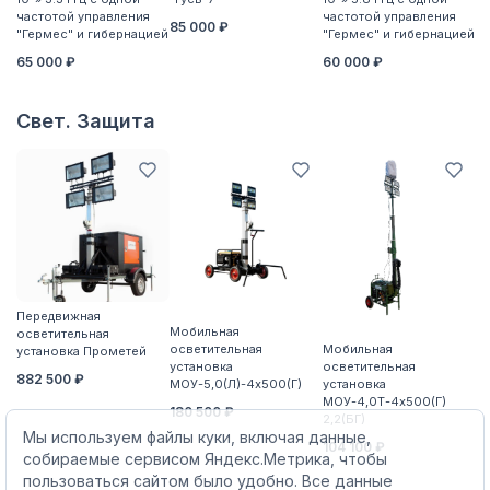
частотой управления
частотой управления
ча
85 000 ₽
"Гермес" и гибернацией
"Гермес" и гибернацией
"Г
65 000 ₽
60 000 ₽
6
Свет. Защита
Передвижная
П
Мобильная
осветительная
о
осветительная
Мобильная
установка Прометей
ус
установка
осветительная
882 500 ₽
5
МОУ-5,0(Л)-4х500(Г)
установка
МОУ-4,0Т-4х500(Г)
180 500 ₽
2,2(БГ)
Мы используем файлы куки, включая данные,
104 100 ₽
собираемые сервисом Яндекс.Метрика, чтобы
пользоваться сайтом было удобно. Все данные