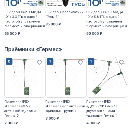
FPV дрон «АРТЕМИДА
FPV дрон-перехватчик
FPV дрон «АРТЕМИДА
F
10“» 3.3 ГГц с одной
"Гусь-7""
10“» 5.8 ГГц с одной
10
частотой управления
частотой управления
ча
85 000 ₽
"Гермес" и гибернацией
"Гермес" и гибернацией
"Г
65 000 ₽
60 000 ₽
6
Приёмники «Гермес»
Приемник IPEX
Приемник IPEX
Приемник IPEX
П
«Гермес» v6.5 с
«Гермес» v7 с антенной
«ДИВЕРСИТИ» v7 с
«Г
антенной «диполь».
«диполь». Группа 1
двумя антеннами
«д
Группа 0
«диполь». Группа 1
3 600 ₽
4
2 380 ₽
4 000 ₽