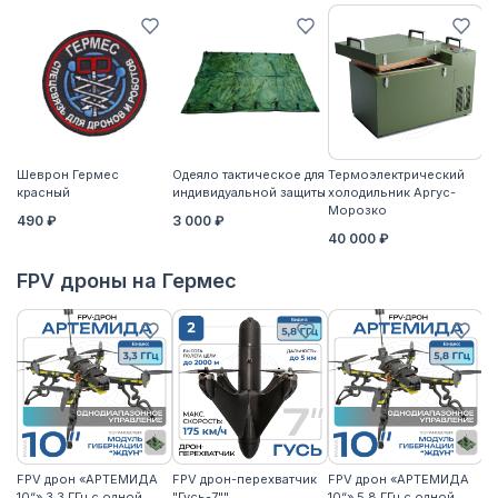
Шеврон Гермес
Одеяло тактическое для
Термоэлектрический
Ко
красный
индивидуальной защиты
холодильник Аргус-
2
Морозко
490 ₽
3 000 ₽
40 000 ₽
FPV дроны на Гермес
FPV дрон «АРТЕМИДА
FPV дрон-перехватчик
FPV дрон «АРТЕМИДА
F
10“» 3.3 ГГц с одной
"Гусь-7""
10“» 5.8 ГГц с одной
10