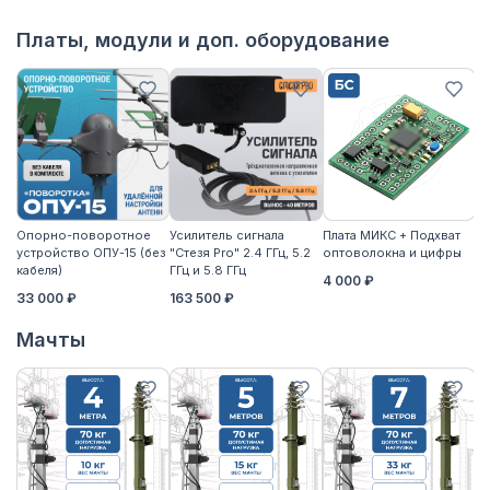
Платы, модули и доп. оборудование
Опорно-поворотное
Усилитель сигнала
Плата МИКС + Подхват
М
устройство ОПУ-15 (без
"Стезя Pro" 2.4 ГГц, 5.2
оптоволокна и цифры
ЖД
кабеля)
ГГц и 5.8 ГГц
4 000 ₽
3
33 000 ₽
163 500 ₽
Мачты