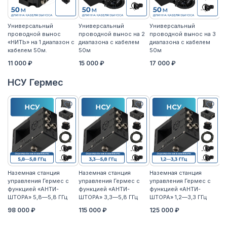
Универсальный
Универсальный
Универсальный
У
проводной вынос
проводной вынос на 2
проводной вынос на 3
п
«НИТЬ» на 1 диапазон с
диапазона с кабелем
диапазона с кабелем
«Н
кабелем 50м.
50м
50м
к
11 000 ₽
15 000 ₽
17 000 ₽
14
НСУ Гермес
Наземная станция
Наземная станция
Наземная станция
На
управления Гермес с
управления Гермес с
управления Гермес с
уп
функцией «АНТИ-
функцией «АНТИ-
функцией «АНТИ-
ф
ШТОРА» 5,8—5,8 ГГц
ШТОРА» 3,3—5,8 ГГц
ШТОРА» 1,2—3,3 ГГц
ШТ
98 000 ₽
115 000 ₽
125 000 ₽
11