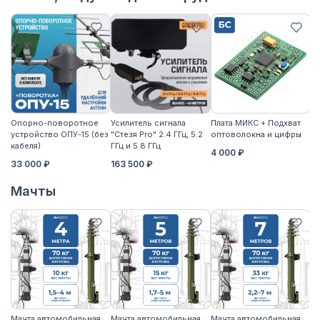
Опорно-поворотное
Усилитель сигнала
Плата МИКС + Подхват
М
устройство ОПУ-15 (без
"Стезя Pro" 2.4 ГГц, 5.2
оптоволокна и цифры
ЖД
кабеля)
ГГц и 5.8 ГГц
4 000 ₽
3
33 000 ₽
163 500 ₽
Мачты
Мачта автомобильная
Мачта автомобильная
Мачта автомобильная
М