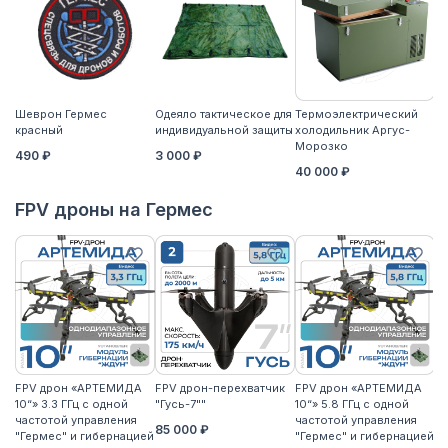
Шеврон Гермес
Одеяло тактическое для
Термоэлектрический
Ко
красный
индивидуальной защиты
холодильник Аргус-
2
Морозко
490 ₽
3 000 ₽
40 000 ₽
FPV дроны на Гермес
FPV дрон «АРТЕМИДА
FPV дрон-перехватчик
FPV дрон «АРТЕМИДА
F
10“» 3.3 ГГц с одной
"Гусь-7""
10“» 5.8 ГГц с одной
10
частотой управления
частотой управления
ча
85 000 ₽
"Гермес" и гибернацией
"Гермес" и гибернацией
"Г