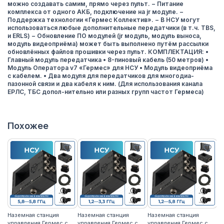
можно создавать самим, прямо через пульт. − Питание
комплекса от одного АКБ, подключение на jr модуле. −
Поддержка технологии «Гермес Коллектив». − В НСУ могут
использоваться любые дополнительные передатчики (в т.ч. TBS,
и ERLS) − Обновление ПО модулей (jr модуль, модуль выноса,
модуль видеоприёма) может быть выполнено путём рассылки
обновлённых файлов прошивки через пульт. КОМПЛЕКТАЦИЯ: •
Главный модуль передатчика • 8-пиновый кабель (50 метров) •
Модуль Оператора v7 «Гермес» для НСУ • Модуль видеоприёма
с кабелем. • Два модуля для передатчиков для многодиа-
пазонной связи и два кабеля к ним. (Для использования канала
ЕРЛС, ТБС допол-нительно или разных групп частот Гермеса)
Похожее
Наземная станция
Наземная станция
Наземная станция
На
управления Гермес с
управления Гермес с
управления Гермес с
уп