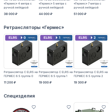
«Гермес» 4 метра с
«Гермес» 5 метра с
«Гермес» 7 метра с
«Г
ручной лебёдкой
ручной лебёдкой
ручной лебёдкой
р
38 000 ₽
44 000 ₽
51 000 ₽
5
Ретрансляторы «Гермес»
Ретранслятор С ELRS на
Ретранслятор С ELRS на
Ретранслятор С ELRS на
Ре
ГЕРМЕС 6.5 группа 0
ГЕРМЕС 6.5 группа 1
ГЕРМЕС 6.5 группа 2
ГЕ
11 200 ₽
19 000 ₽
19 300 ₽
21
Специзделия