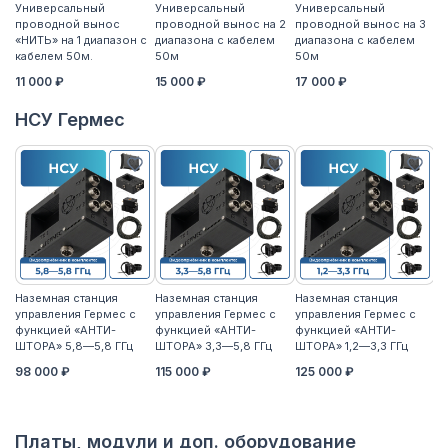
Универсальный
Универсальный
Универсальный
У
проводной вынос
проводной вынос на 2
проводной вынос на 3
п
«НИТЬ» на 1 диапазон с
диапазона с кабелем
диапазона с кабелем
«Н
кабелем 50м.
50м
50м
к
11 000 ₽
15 000 ₽
17 000 ₽
14
НСУ Гермес
Наземная станция
Наземная станция
Наземная станция
На
управления Гермес с
управления Гермес с
управления Гермес с
уп
функцией «АНТИ-
функцией «АНТИ-
функцией «АНТИ-
ф
ШТОРА» 5,8—5,8 ГГц
ШТОРА» 3,3—5,8 ГГц
ШТОРА» 1,2—3,3 ГГц
ШТ
98 000 ₽
115 000 ₽
125 000 ₽
11
Платы, модули и доп. оборудование