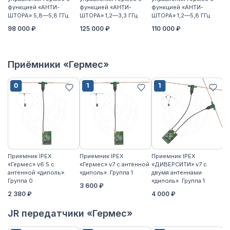
функцией «АНТИ-
функцией «АНТИ-
функцией «АНТИ-
ф
ШТОРА» 5,8—5,8 ГГц
ШТОРА» 1,2—3,3 ГГц
ШТОРА» 1,2—5,8 ГГц
ШТ
(п
98 000 ₽
125 000 ₽
110 000 ₽
1
Приёмники «Гермес»
Приемник IPEX
Приемник IPEX
Приемник IPEX
П
«Гермес» v6.5 с
«Гермес» v7 с антенной
«ДИВЕРСИТИ» v7 с
«Г
антенной «диполь».
«диполь». Группа 1
двумя антеннами
«д
Группа 0
«диполь». Группа 1
3 600 ₽
4
2 380 ₽
4 000 ₽
JR передатчики «Гермес»