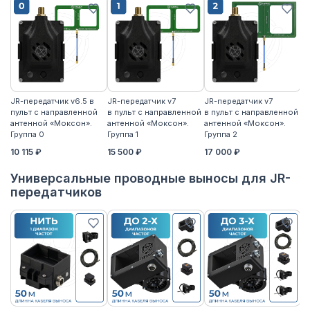
JR-передатчик v6.5 в
JR-передатчик v7
JR-передатчик v7
JR
пульт с направленной
в пульт с направленной
в пульт с направленной
пу
антенной «Моксон».
антенной «Моксон».
антенной «Моксон».
ан
Группа 0
Группа 1
Группа 2
2
10 115 ₽
15 500 ₽
17 000 ₽
17
Универсальные проводные выносы для JR-
передатчиков