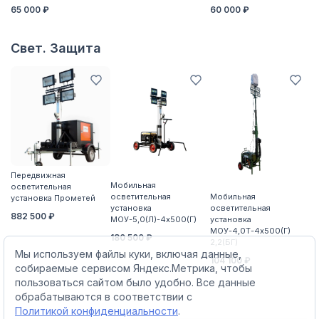
65 000 ₽
60 000 ₽
6
Свет. Защита
Передвижная
П
Мобильная
осветительная
о
осветительная
Мобильная
установка Прометей
ус
установка
осветительная
882 500 ₽
5
МОУ-5,0(Л)-4х500(Г)
установка
МОУ-4,0Т-4х500(Г)
180 500 ₽
2,2(БГ)
Мы используем файлы куки, включая данные,
104 100 ₽
собираемые сервисом Яндекс.Метрика, чтобы
пользоваться сайтом было удобно. Все данные
обрабатываются в соответствии с
Политикой конфиденциальности
.