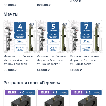
4 000 ₽
3
33 000 ₽
163 500 ₽
Мачты
Мачта автомобильная
Мачта автомобильная
Мачта автомобильная
М
«Гермес» 4 метра с
«Гермес» 5 метра с
«Гермес» 7 метра с
«Г
ручной лебёдкой
ручной лебёдкой
ручной лебёдкой
р
38 000 ₽
44 000 ₽
51 000 ₽
5
Ретрансляторы «Гермес»