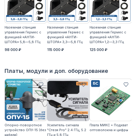
Наземная станция
Наземная станция
Наземная станция
На
управления Гермес с
управления Гермес с
управления Гермес с
уп
функцией «АНТИ-
функцией «АНТИ-
функцией «АНТИ-
ф
ШТОРА» 5,8—5,8 ГГц
ШТОРА» 3,3—5,8 ГГц
ШТОРА» 1,2—3,3 ГГц
ШТ
98 000 ₽
115 000 ₽
125 000 ₽
11
Платы, модули и доп. оборудование
Опорно-поворотное
Усилитель сигнала
Плата МИКС + Подхват
М
устройство ОПУ-15 (без
"Стезя Pro" 2.4 ГГц, 5.2
оптоволокна и цифры
ЖД
кабеля)
ГГц и 5.8 ГГц