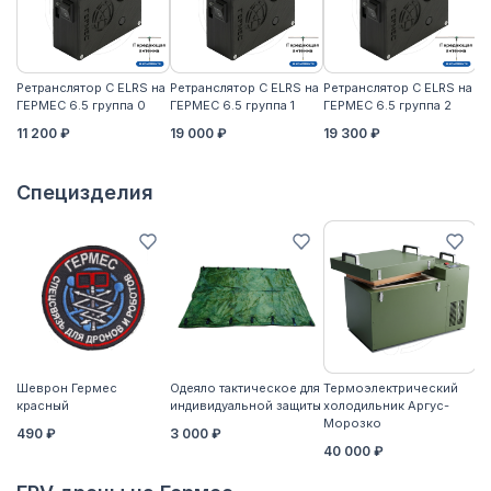
Ретранслятор С ELRS на
Ретранслятор С ELRS на
Ретранслятор С ELRS на
Ре
ГЕРМЕС 6.5 группа 0
ГЕРМЕС 6.5 группа 1
ГЕРМЕС 6.5 группа 2
ГЕ
11 200 ₽
19 000 ₽
19 300 ₽
21
Специзделия
Шеврон Гермес
Одеяло тактическое для
Термоэлектрический
Ко
красный
индивидуальной защиты
холодильник Аргус-
2
Морозко
490 ₽
3 000 ₽
40 000 ₽