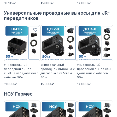
10 115 ₽
15 500 ₽
17 000 ₽
17
Универсальные проводные выносы для JR-
передатчиков
Универсальный
Универсальный
Универсальный
У
проводной вынос
проводной вынос на 2
проводной вынос на 3
п
«НИТЬ» на 1 диапазон с
диапазона с кабелем
диапазона с кабелем
«Н
кабелем 50м.
50м
50м
к
11 000 ₽
15 000 ₽
17 000 ₽
14
НСУ Гермес