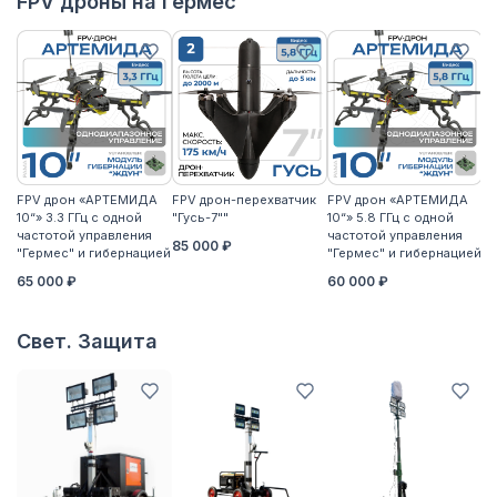
FPV дроны на Гермес
FPV дрон «АРТЕМИДА
FPV дрон-перехватчик
FPV дрон «АРТЕМИДА
F
10“» 3.3 ГГц с одной
"Гусь-7""
10“» 5.8 ГГц с одной
10
частотой управления
частотой управления
ча
85 000 ₽
"Гермес" и гибернацией
"Гермес" и гибернацией
"Г
65 000 ₽
60 000 ₽
6
Свет. Защита