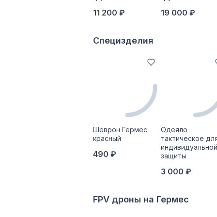
11 200 ₽
19 000 ₽
Специзделия
Шеврон Гермес
Одеяло
красный
тактическое дл
индивидуально
490 ₽
защиты
3 000 ₽
FPV дроны на Гермес