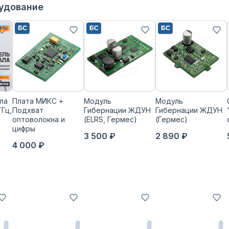
рудование
ла
Плата МИКС +
Модуль
Модуль
ГГц,
Подхват
Гибернации ЖДУН
Гибернации ЖДУН
оптоволокна и
(ELRS, Гермес)
(Гермес)
цифры
3 500 ₽
2 890 ₽
4 000 ₽