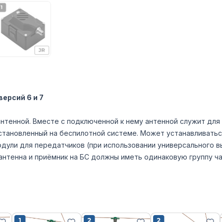
ерсий 6 и 7
антенной. Вместе с подключенной к нему антенной служит для
установленный на беспилотной системе. Может устанавливатьс
модули для передатчиков (при использовании универсального в
антенна и приёмник на БС должны иметь одинаковую группу ча