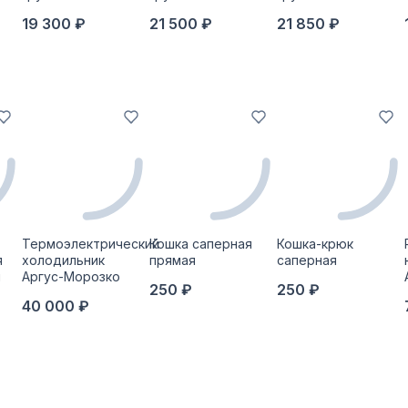
19 300 ₽
21 500 ₽
21 850 ₽
Термоэлектрический
Кошка саперная
Кошка-крюк
я
холодильник
прямая
саперная
й
Аргус-Морозко
250 ₽
250 ₽
40 000 ₽