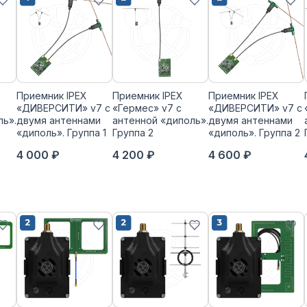
Приемник IPEX
Приемник IPEX
Приемник IPEX
«ДИВЕРСИТИ» v7 с
«Гермес» v7 с
«ДИВЕРСИТИ» v7 с
ль».
двумя антеннами
антенной «диполь».
двумя антеннами
«диполь». Группа 1
Группа 2
«диполь». Группа 2
4 000 ₽
4 200 ₽
4 600 ₽