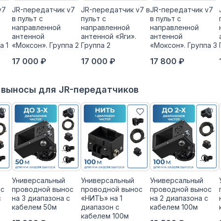
v7
JR-передатчик v7
JR-передатчик v7 в
JR-передатчик v7
в пульт с
пульт с
в пульт с
направленной
направленной
направленной
антенной
антенной «Яги».
антенной
а 1
«Моксон». Группа 2
Группа 2
«Моксон». Группа 3
17 000 ₽
17 000 ₽
17 800 ₽
 выносы для JR-передатчиков
Универсальный
Универсальный
Универсальный
ос
проводной вынос
проводной вынос
проводной вынос
с
на 3 диапазона с
«НИТЬ» на 1
на 2 диапазона с
кабелем 50м
диапазон с
кабелем 100м
кабелем 100м