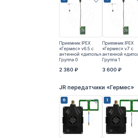
Приемник IPEX
Приемник IPEX
«Гермес» v6.5 с
«Гермес» v7 с
антенной «диполь».
антенной «дипо
Группа 0
Группа 1
2 380 ₽
3 600 ₽
JR передатчики «Гермес»