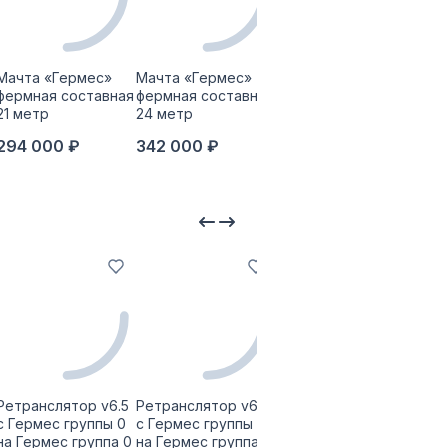
Мачта «Гермес»
Мачта «Гермес»
Мачта «Гермес»
Обл
фермная составная
фермная составная
фермная составная
тел
21 метр
24 метр
30 метр
мачт
мет
294 000 ₽
342 000 ₽
391 500 ₽
19 
Ретранслятор v6.5
Ретранслятор v6.5
Ретранслятор v6.5
Ретр
с Гермес группы 0
с Гермес группы 0
с Гермес группы 0
с Ге
на Гермес группа 0
на Гермес группа 1
на Гермес группа 2
на Г