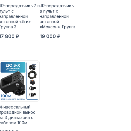
JR-передатчик v7 в
JR-передатчик v7
JR-передатчик v7 в
пульт с
в пульт с
пульт с
направленной
направленной
направленной
антенной «Яги».
антенной
антенной «Яги».
Группа 3
«Моксон». Группа 4
Группа 4
17 800 ₽
19 000 ₽
19 000 ₽
Универсальный
проводной вынос
на 3 диапазона с
кабелем 100м