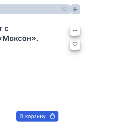
т с
«Моксон».
В корзину