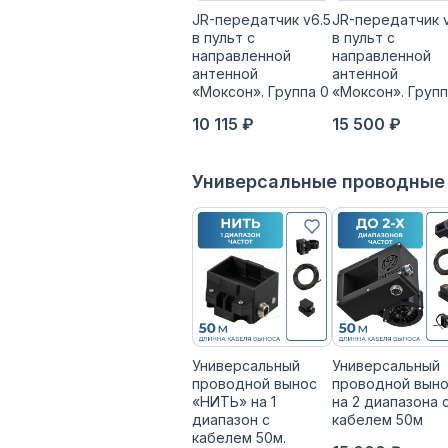
JR-передатчик v6.5
JR-передатчик 
в пульт с
в пульт с
направленной
направленной
антенной
антенной
«Моксон». Группа 0
«Моксон». Групп
10 115 ₽
15 500 ₽
Универсальные проводные
Универсальный
Универсальный
проводной вынос
проводной вын
«НИТЬ» на 1
на 2 диапазона 
диапазон с
кабелем 50м
кабелем 50м.