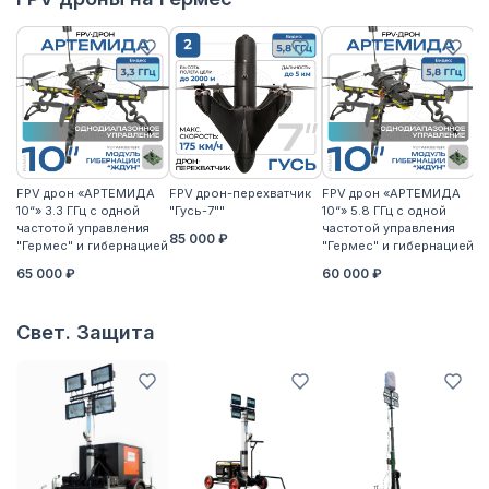
FPV дрон «АРТЕМИДА
FPV дрон-перехватчик
FPV дрон «АРТЕМИДА
F
10“» 3.3 ГГц с одной
"Гусь-7""
10“» 5.8 ГГц с одной
10
частотой управления
частотой управления
ча
85 000 ₽
"Гермес" и гибернацией
"Гермес" и гибернацией
"Г
65 000 ₽
60 000 ₽
6
Свет. Защита