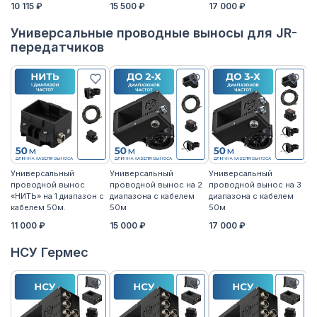
10 115 ₽
15 500 ₽
17 000 ₽
17
Универсальные проводные выносы для JR-
передатчиков
Универсальный
Универсальный
Универсальный
У
проводной вынос
проводной вынос на 2
проводной вынос на 3
п
«НИТЬ» на 1 диапазон с
диапазона с кабелем
диапазона с кабелем
«Н
кабелем 50м.
50м
50м
к
11 000 ₽
15 000 ₽
17 000 ₽
14
НСУ Гермес