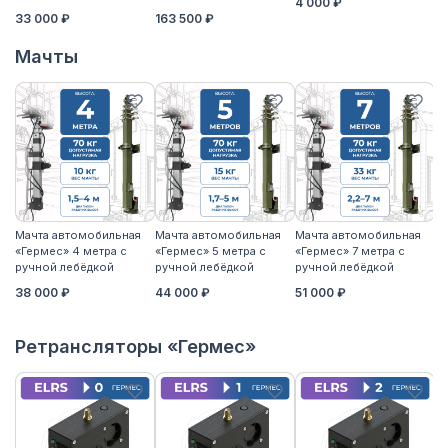
4 000 ₽
3
33 000 ₽
163 500 ₽
Мачты
Мачта автомобильная
Мачта автомобильная
Мачта автомобильная
М
«Гермес» 4 метра с
«Гермес» 5 метра с
«Гермес» 7 метра с
«Г
ручной лебёдкой
ручной лебёдкой
ручной лебёдкой
р
38 000 ₽
44 000 ₽
51 000 ₽
5
Ретрансляторы «Гермес»