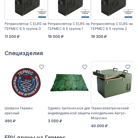
Ретранслятор С ELRS на
Ретранслятор С ELRS на
Ретранслятор С ELRS на
Ре
ГЕРМЕС 6.5 группа 0
ГЕРМЕС 6.5 группа 1
ГЕРМЕС 6.5 группа 2
ГЕ
11 200 ₽
19 000 ₽
19 300 ₽
21
Специзделия
Шеврон Гермес
Одеяло тактическое для
Термоэлектрический
Ко
красный
индивидуальной защиты
холодильник Аргус-
2
Морозко
490 ₽
3 000 ₽
40 000 ₽
FPV дроны на Гермес