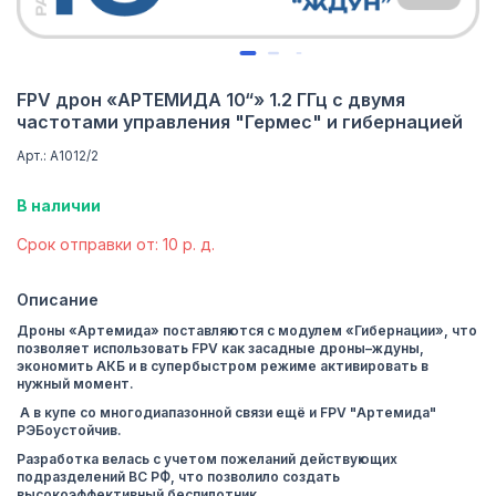
FPV дрон «АРТЕМИДА 10“» 1.2 ГГц с двумя
частотами управления "Гермес" и гибернацией
Арт.: А1012/2
В наличии
Cрок отправки от: 10 р. д.
Описание
Дроны «Артемида» поставляются с модулем «Гибернации», что
позволяет использовать FPV как засадные дроны–ждуны,
экономить АКБ и в супербыстром режиме активировать в
нужный момент.
А в купе со многодиапазонной связи ещё и FPV "Артемида"
РЭБоустойчив.
Разработка велась с учетом пожеланий действующих
подразделений ВС РФ, что позволило создать
высокоэффективный беспилотник.