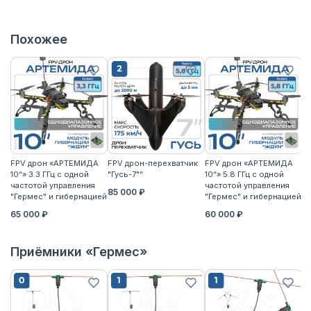
Похожее
FPV дрон «АРТЕМИДА
FPV дрон-перехватчик
FPV дрон «АРТЕМИДА
F
10“» 3.3 ГГц с одной
"Гусь-7""
10“» 5.8 ГГц с одной
10
частотой управления
частотой управления
ча
85 000 ₽
"Гермес" и гибернацией
"Гермес" и гибернацией
"Г
65 000 ₽
60 000 ₽
6
Приёмники «Гермес»