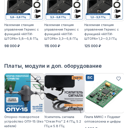
Наземная станция
Наземная станция
Наземная станция
На
управления Гермес с
управления Гермес с
управления Гермес с
уп
функцией «АНТИ-
функцией «АНТИ-
функцией «АНТИ-
ф
ШТОРА» 5,8—5,8 ГГц
ШТОРА» 3,3—5,8 ГГц
ШТОРА» 1,2—3,3 ГГц
ШТ
98 000 ₽
115 000 ₽
125 000 ₽
11
Платы, модули и доп. оборудование
Опорно-поворотное
Усилитель сигнала
Плата МИКС + Подхват
М
устройство ОПУ-15 (без
"Стезя Pro" 2.4 ГГц, 5.2
оптоволокна и цифры
ЖД
кабеля)
ГГц и 5.8 ГГц