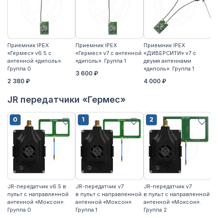
Приемник IPEX
Приемник IPEX
Приемник IPEX
П
«Гермес» v6.5 с
«Гермес» v7 с антенной
«ДИВЕРСИТИ» v7 с
«Г
антенной «диполь».
«диполь». Группа 1
двумя антеннами
«д
Группа 0
«диполь». Группа 1
3 600 ₽
4
2 380 ₽
4 000 ₽
JR передатчики «Гермес»
JR-передатчик v6.5 в
JR-передатчик v7
JR-передатчик v7
JR
пульт с направленной
в пульт с направленной
в пульт с направленной
пу
антенной «Моксон».
антенной «Моксон».
антенной «Моксон».
ан
Группа 0
Группа 1
Группа 2
2