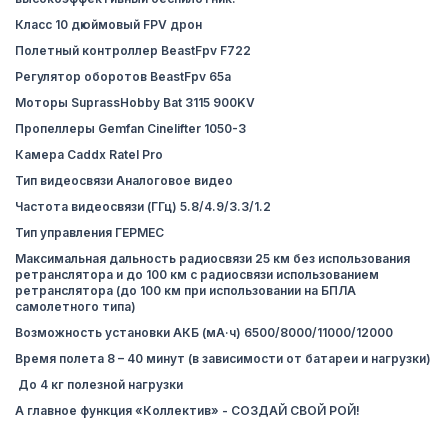
Класс 10 дюймовый FPV дрон
Полетный контроллер BeastFpv F722
Регулятор оборотов BeastFpv 65a
Моторы SuprassHobby Bat 3115 900KV
Пропеллеры Gemfan Cinelifter 1050-3
Камера Caddx Ratel Pro
Тип видеосвязи Аналоговое видео
Частота видеосвязи (ГГц) 5.8/4.9/3.3/1.2
Тип управления ГЕРМЕС
Максимальная дальность радиосвязи 25 км без использования
ретранслятора и до 100 км с радиосвязи использованием
ретранслятора (до 100 км при использовании на БПЛА
самолетного типа)
Возможность установки АКБ (мА·ч) 6500/8000/11000/12000
Время полета 8 – 40 минут (в зависимости от батареи и нагрузки)
До 4 кг полезной нагрузки
А главное функция «Коллектив» - СОЗДАЙ СВОЙ РОЙ!