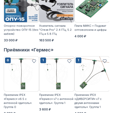
Опорно-поворотное
Усилитель сигнала
Плата МИКС + Подхват
М
устройство ОПУ-15 (без
"Стезя Pro" 2.4 ГГц, 5.2
оптоволокна и цифры
ЖД
кабеля)
ГГц и 5.8 ГГц
4 000 ₽
3
33 000 ₽
163 500 ₽
Приёмники «Гермес»
Приемник IPEX
Приемник IPEX
Приемник IPEX
П
«Гермес» v6.5 с
«Гермес» v7 с антенной
«ДИВЕРСИТИ» v7 с
«Г
антенной «диполь».
«диполь». Группа 1
двумя антеннами
«д
Группа 0
«диполь». Группа 1
3 600 ₽
4