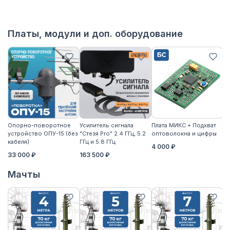
Платы, модули и доп. оборудование
Опорно-поворотное
Усилитель сигнала
Плата МИКС + Подхват
М
устройство ОПУ-15 (без
"Стезя Pro" 2.4 ГГц, 5.2
оптоволокна и цифры
ЖД
кабеля)
ГГц и 5.8 ГГц
4 000 ₽
3
33 000 ₽
163 500 ₽
Мачты