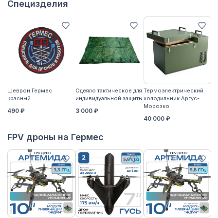
Специзделия
Шеврон Гермес
Одеяло тактическое для
Термоэлектрический
Ко
красный
индивидуальной защиты
холодильник Аргус-
2
Морозко
490 ₽
3 000 ₽
40 000 ₽
FPV дроны на Гермес