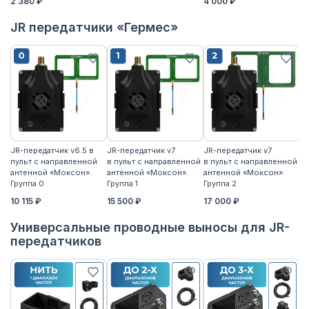
2 380 ₽
4 000 ₽
JR передатчики «Гермес»
JR-передатчик v6.5 в
JR-передатчик v7
JR-передатчик v7
JR
пульт с направленной
в пульт с направленной
в пульт с направленной
пу
антенной «Моксон».
антенной «Моксон».
антенной «Моксон».
ан
Группа 0
Группа 1
Группа 2
2
10 115 ₽
15 500 ₽
17 000 ₽
17
Универсальные проводные выносы для JR-
передатчиков