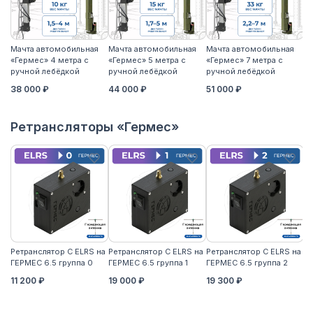
Мачта автомобильная
Мачта автомобильная
Мачта автомобильная
М
«Гермес» 4 метра с
«Гермес» 5 метра с
«Гермес» 7 метра с
«Г
ручной лебёдкой
ручной лебёдкой
ручной лебёдкой
р
38 000 ₽
44 000 ₽
51 000 ₽
5
Ретрансляторы «Гермес»
Ретранслятор С ELRS на
Ретранслятор С ELRS на
Ретранслятор С ELRS на
Ре
ГЕРМЕС 6.5 группа 0
ГЕРМЕС 6.5 группа 1
ГЕРМЕС 6.5 группа 2
ГЕ
11 200 ₽
19 000 ₽
19 300 ₽
21