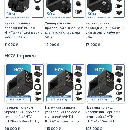
Универсальный
Универсальный
Универсальный
У
проводной вынос
проводной вынос на 2
проводной вынос на 3
п
«НИТЬ» на 1 диапазон с
диапазона с кабелем
диапазона с кабелем
«Н
кабелем 50м.
50м
50м
к
11 000 ₽
15 000 ₽
17 000 ₽
14
НСУ Гермес
Наземная станция
Наземная станция
Наземная станция
На
управления Гермес с
управления Гермес с
управления Гермес с
уп
функцией «АНТИ-
функцией «АНТИ-
функцией «АНТИ-
ф
ШТОРА» 5,8—5,8 ГГц
ШТОРА» 3,3—5,8 ГГц
ШТОРА» 1,2—3,3 ГГц
ШТ
98 000 ₽
115 000 ₽
125 000 ₽
11