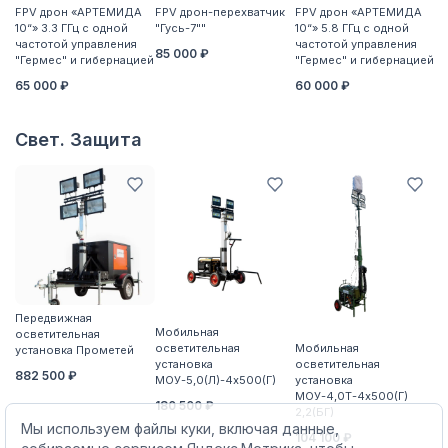
FPV дрон «АРТЕМИДА
FPV дрон-перехватчик
FPV дрон «АРТЕМИДА
F
10“» 3.3 ГГц с одной
"Гусь-7""
10“» 5.8 ГГц с одной
10
частотой управления
частотой управления
ча
85 000 ₽
"Гермес" и гибернацией
"Гермес" и гибернацией
"Г
65 000 ₽
60 000 ₽
6
Свет. Защита
Передвижная
П
Мобильная
осветительная
о
осветительная
Мобильная
установка Прометей
ус
установка
осветительная
882 500 ₽
5
МОУ-5,0(Л)-4х500(Г)
установка
МОУ-4,0Т-4х500(Г)
180 500 ₽
2,2(БГ)
Мы используем файлы куки, включая данные,
104 100 ₽