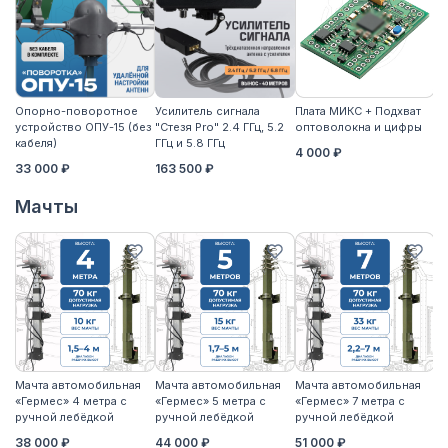
Опорно-поворотное
Усилитель сигнала
Плата МИКС + Подхват
М
устройство ОПУ-15 (без
"Стезя Pro" 2.4 ГГц, 5.2
оптоволокна и цифры
ЖД
кабеля)
ГГц и 5.8 ГГц
4 000 ₽
3
33 000 ₽
163 500 ₽
Мачты
Мачта автомобильная
Мачта автомобильная
Мачта автомобильная
М
«Гермес» 4 метра с
«Гермес» 5 метра с
«Гермес» 7 метра с
«Г
ручной лебёдкой
ручной лебёдкой
ручной лебёдкой
р
38 000 ₽
44 000 ₽
51 000 ₽
5