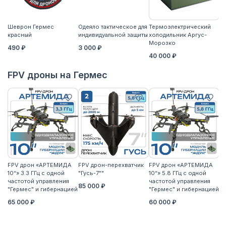
Шеврон Гермес
Одеяло тактическое для
Термоэлектрический
Ко
красный
индивидуальной защиты
холодильник Аргус-
2
Морозко
490 ₽
3 000 ₽
40 000 ₽
FPV дроны на Гермес
FPV дрон «АРТЕМИДА
FPV дрон-перехватчик
FPV дрон «АРТЕМИДА
F
10“» 3.3 ГГц с одной
"Гусь-7""
10“» 5.8 ГГц с одной
10
частотой управления
частотой управления
ча
85 000 ₽
"Гермес" и гибернацией
"Гермес" и гибернацией
"Г
65 000 ₽
60 000 ₽
6