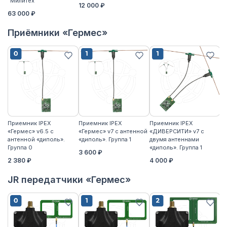
"Милитех"
12 000 ₽
63 000 ₽
Приёмники «Гермес»
Приемник IPEX
Приемник IPEX
Приемник IPEX
П
«Гермес» v6.5 с
«Гермес» v7 с антенной
«ДИВЕРСИТИ» v7 с
«Г
антенной «диполь».
«диполь». Группа 1
двумя антеннами
«д
Группа 0
«диполь». Группа 1
3 600 ₽
4
2 380 ₽
4 000 ₽
JR передатчики «Гермес»