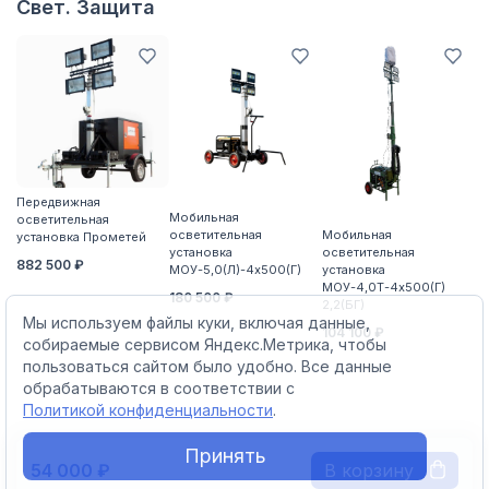
Свет. Защита
Передвижная
П
Мобильная
осветительная
о
осветительная
Мобильная
установка Прометей
ус
установка
осветительная
882 500 ₽
5
МОУ-5,0(Л)-4х500(Г)
установка
МОУ-4,0Т-4х500(Г)
180 500 ₽
2,2(БГ)
Мы используем файлы куки, включая данные,
104 100 ₽
собираемые сервисом Яндекс.Метрика, чтобы
пользоваться сайтом было удобно. Все данные
обрабатываются в соответствии с
Политикой конфиденциальности
.
Принять
В корзину
54 000 ₽