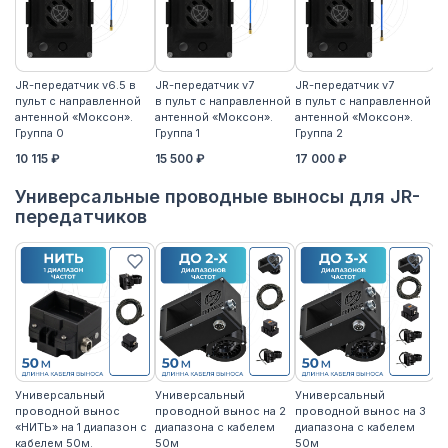
JR-передатчик v6.5 в
JR-передатчик v7
JR-передатчик v7
JR
пульт с направленной
в пульт с направленной
в пульт с направленной
пу
антенной «Моксон».
антенной «Моксон».
антенной «Моксон».
ан
Группа 0
Группа 1
Группа 2
2
10 115 ₽
15 500 ₽
17 000 ₽
17
Универсальные проводные выносы для JR-
передатчиков
Универсальный
Универсальный
Универсальный
У
проводной вынос
проводной вынос на 2
проводной вынос на 3
п
«НИТЬ» на 1 диапазон с
диапазона с кабелем
диапазона с кабелем
«Н
кабелем 50м.
50м
50м
к