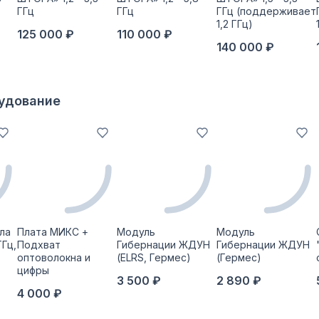
ГГц
ГГц
ГГц (поддерживает
1,2 ГГц)
125 000 ₽
110 000 ₽
140 000 ₽
рудование
ла
Плата МИКС +
Модуль
Модуль
ГГц,
Подхват
Гибернации ЖДУН
Гибернации ЖДУН
оптоволокна и
(ELRS, Гермес)
(Гермес)
цифры
3 500 ₽
2 890 ₽
4 000 ₽