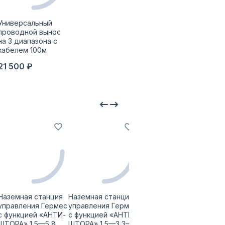
Универсальный
проводной вынос
на 3 диапазона с
кабелем 100м
21 500 ₽
Наземная станция
Наземная станция
Наземная станция
управления Гермес
управления Гермес
управления Гермес
с функцией «АНТИ-
с функцией «АНТИ-
с функцией «АНТИ-
ШТОРА» 1,5—5,8
ШТОРА» 1,5—3,3—
ШТОРА» 1,2—3,3—