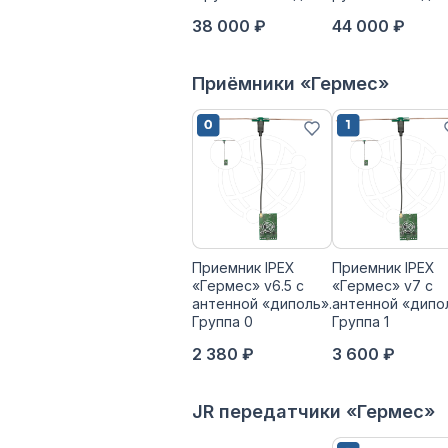
38 000 ₽
44 000 ₽
Приёмники «Гермес»
Приемник IPEX
Приемник IPEX
«Гермес» v6.5 с
«Гермес» v7 с
антенной «диполь».
антенной «дипо
Группа 0
Группа 1
2 380 ₽
3 600 ₽
JR передатчики «Гермес»