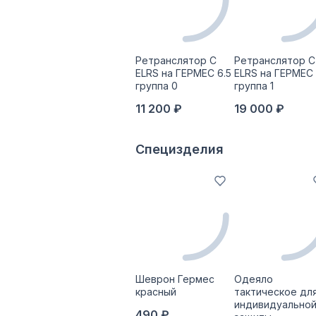
Ретранслятор С
Ретранслятор С
ELRS на ГЕРМЕС 6.5
ELRS на ГЕРМЕС 
группа 0
группа 1
11 200 ₽
19 000 ₽
Специзделия
Шеврон Гермес
Одеяло
красный
тактическое дл
индивидуально
490 ₽