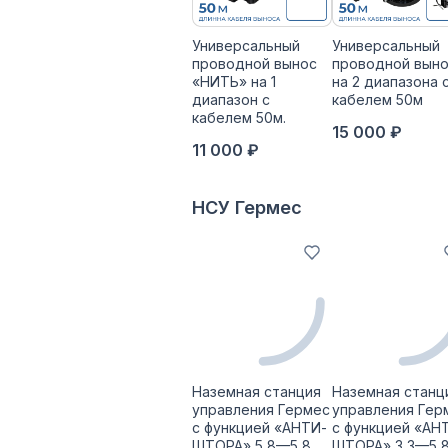
Универсальный
Универсальный
проводной вынос
проводной вын
«НИТЬ» на 1
на 2 диапазона 
диапазон с
кабелем 50м
кабелем 50м.
15 000 ₽
11 000 ₽
НСУ Гермес
Наземная станция
Наземная станц
управления Гермес
управления Гер
с функцией «АНТИ-
с функцией «АН
ШТОРА» 5,8—5,8
ШТОРА» 3,3—5,