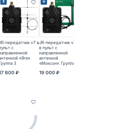
JR-передатчик v7 в
JR-передатчик v7
JR-передатчик v7 в
пульт с
в пульт с
пульт с
направленной
направленной
направленной
антенной «Яги».
антенной
антенной «Яги».
Группа 3
«Моксон». Группа 4
Группа 4
17 800 ₽
19 000 ₽
19 000 ₽