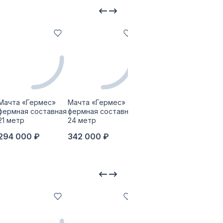
Мачта «Гермес»
Мачта «Гермес»
Мачта «Гермес»
Обл
фермная составная
фермная составная
фермная составная
тел
21 метр
24 метр
30 метр
мачт
мет
294 000 ₽
342 000 ₽
391 500 ₽
19 