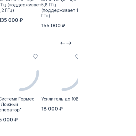
ГГц (поддерживает
5,8 ГГц
5,8 ГГц
1,2 ГГц)
(поддерживает 1,2
150 000 ₽
ГГц)
135 000 ₽
155 000 ₽
Система Гермес
Усилитель до 10Вт
Опорно-
"Ложный
поворотное
18 000 ₽
оператор"
устройство
«ГОЛОВА»
5 000 ₽
109 800 ₽