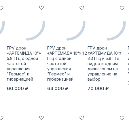
FPV дрон
FPV дрон
FPV дрон
«АРТЕМИДА 10“»
«АРТЕМИДА 10“» 1.2
«АРТЕМИДА 10“»
5.8 ГГц с одной
ГГц с одной
3.3 ГГц и 5.8 ГГц
частотой
частотой
видео и одним
управления
управления
диапазоном на
"Гермес" и
"Гермес" и
управление на
гибернацией
гибернацией
выбор
60 000 ₽
63 000 ₽
70 000 ₽