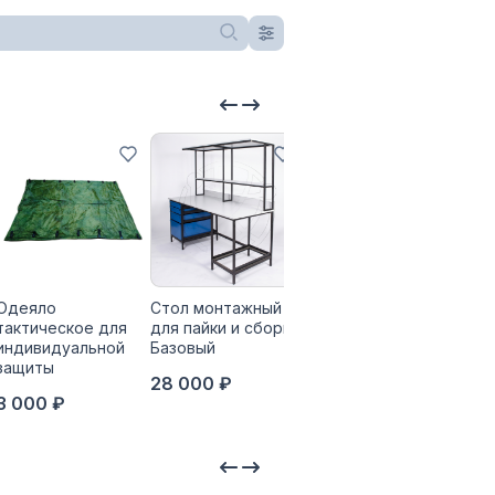
Одеяло
Стол монтажный
Термоэлектрический
Печ
тактическое для
для пайки и сборки
холодильник
Аргу
индивидуальной
Базовый
Аргус-Морозко
350
защиты
28 000 ₽
40 000 ₽
3 000 ₽