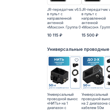
JR-передатчик v6.5
JR-передатчик 
в пульт с
в пульт с
направленной
направленной
антенной
антенной
«Моксон». Группа 0
«Моксон». Групп
10 115 ₽
15 500 ₽
Универсальные проводные
Универсальный
Универсальный
проводной вынос
проводной вын
«НИТЬ» на 1
на 2 диапазона 
диапазон с
кабелем 50м