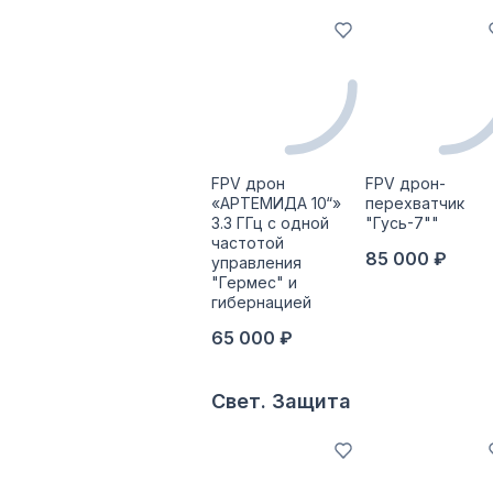
FPV дрон
FPV дрон-
«АРТЕМИДА 10“»
перехватчик
3.3 ГГц с одной
"Гусь-7""
частотой
85 000 ₽
управления
"Гермес" и
гибернацией
65 000 ₽
Свет. Защита