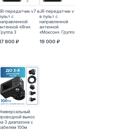
JR-передатчик v7 в
JR-передатчик v7
JR-передатчик v7 в
пульт с
в пульт с
пульт с
направленной
направленной
направленной
антенной «Яги».
антенной
антенной «Яги».
Группа 3
«Моксон». Группа 4
Группа 4
17 800 ₽
19 000 ₽
19 000 ₽
Универсальный
проводной вынос
на 3 диапазона с
кабелем 100м