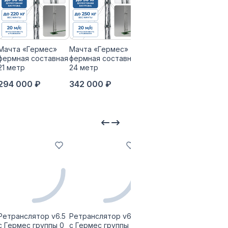
Мачта «Гермес»
Мачта «Гермес»
Мачта «Гермес»
Обл
фермная составная
фермная составная
фермная составная
тел
21 метр
24 метр
30 метр
мачт
мет
294 000 ₽
342 000 ₽
391 500 ₽
19 
Ретранслятор v6.5
Ретранслятор v6.5
Ретранслятор v6.5
Ретр
с Гермес группы 0
с Гермес группы 0
с Гермес группы 0
с Ге