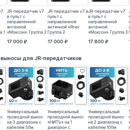
v7
JR-передатчик v7
JR-передатчик v7 в
JR-передатчик v7
в пульт с
пульт с
в пульт с
направленной
направленной
направленной
антенной
антенной «Яги».
антенной
а 1
«Моксон». Группа 2
Группа 2
«Моксон». Группа 3
17 000 ₽
17 000 ₽
17 800 ₽
 выносы для JR-передатчиков
Универсальный
Универсальный
Универсальный
ос
проводной вынос
проводной вынос
проводной вынос
с
на 3 диапазона с
«НИТЬ» на 1
на 2 диапазона с
кабелем 50м
диапазон с
кабелем 100м