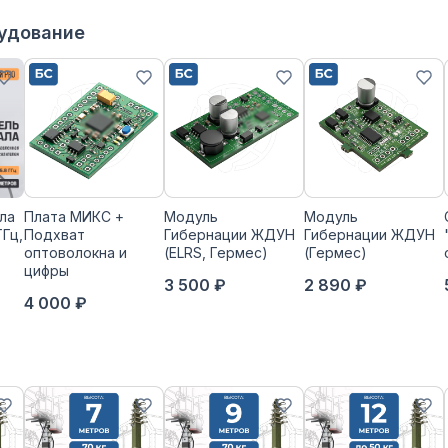
рудование
ла
Плата МИКС +
Модуль
Модуль
ГГц,
Подхват
Гибернации ЖДУН
Гибернации ЖДУН
оптоволокна и
(ELRS, Гермес)
(Гермес)
цифры
3 500 ₽
2 890 ₽
4 000 ₽