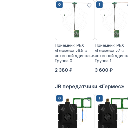
Приемник IPEX
Приемник IPEX
«Гермес» v6.5 с
«Гермес» v7 с
антенной «диполь».
антенной «дипо
Группа 0
Группа 1
2 380 ₽
3 600 ₽
JR передатчики «Гермес»