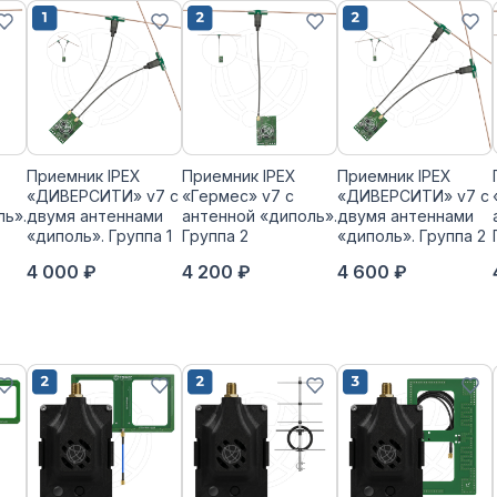
Приемник IPEX
Приемник IPEX
Приемник IPEX
«ДИВЕРСИТИ» v7 с
«Гермес» v7 с
«ДИВЕРСИТИ» v7 с
ль».
двумя антеннами
антенной «диполь».
двумя антеннами
«диполь». Группа 1
Группа 2
«диполь». Группа 2
4 000 ₽
4 200 ₽
4 600 ₽