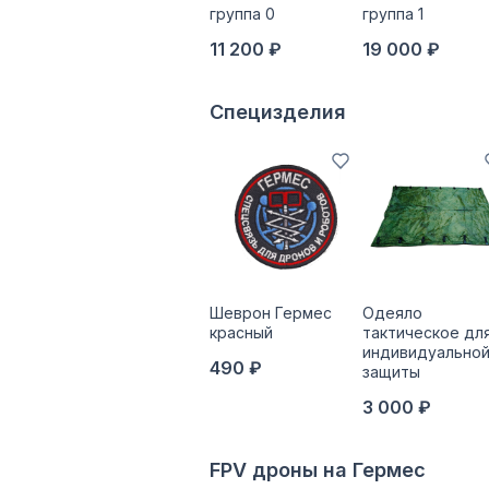
группа 0
группа 1
11 200 ₽
19 000 ₽
Специзделия
Шеврон Гермес
Одеяло
красный
тактическое дл
индивидуально
490 ₽
защиты
3 000 ₽
FPV дроны на Гермес