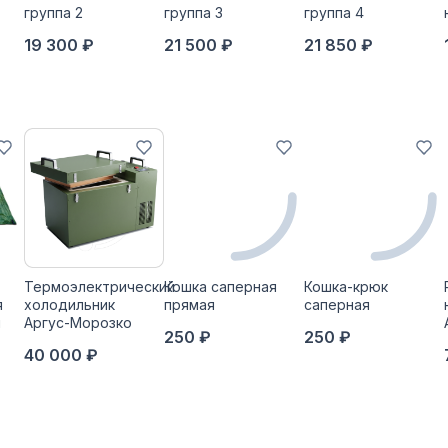
группа 2
группа 3
группа 4
19 300 ₽
21 500 ₽
21 850 ₽
Термоэлектрический
Кошка саперная
Кошка-крюк
я
холодильник
прямая
саперная
й
Аргус-Морозко
250 ₽
250 ₽
40 000 ₽