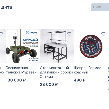
Защита
Поиск
й
Беспилотная
Стол монтажный
Шеврон Гермес
рки
тележка Муравей
для пайки и сборки
красный
Оптима
180 000 ₽
490 ₽
28 000 ₽