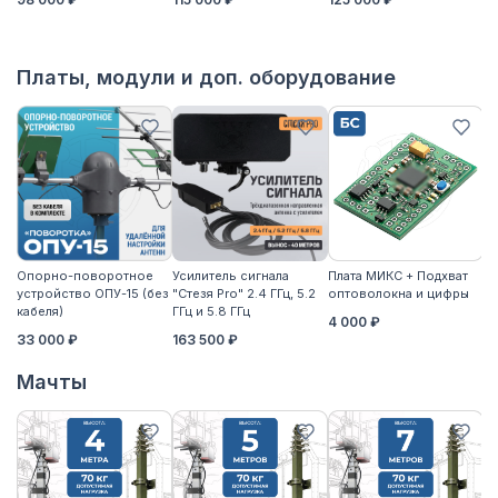
Платы, модули и доп. оборудование
Опорно-поворотное
Усилитель сигнала
Плата МИКС + Подхват
М
устройство ОПУ-15 (без
"Стезя Pro" 2.4 ГГц, 5.2
оптоволокна и цифры
ЖД
кабеля)
ГГц и 5.8 ГГц
4 000 ₽
3
33 000 ₽
163 500 ₽
Мачты