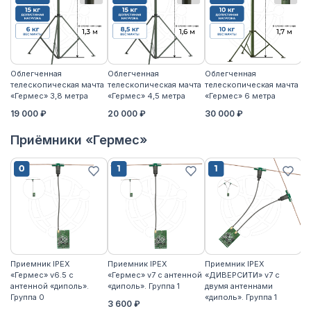
Облегченная
Облегченная
Облегченная
У
телескопическая мачта
телескопическая мачта
телескопическая мачта
те
«Гермес» 3,8 метра
«Гермес» 4,5 метра
«Гермес» 6 метра
«
19 000 ₽
20 000 ₽
30 000 ₽
3
Приёмники «Гермес»
Приемник IPEX
Приемник IPEX
Приемник IPEX
П
«Гермес» v6.5 с
«Гермес» v7 с антенной
«ДИВЕРСИТИ» v7 с
«Г
антенной «диполь».
«диполь». Группа 1
двумя антеннами
«д
Группа 0
«диполь». Группа 1
3 600 ₽
4