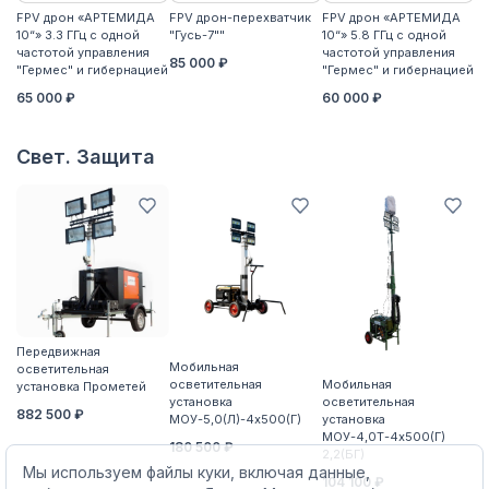
FPV дрон «АРТЕМИДА
FPV дрон-перехватчик
FPV дрон «АРТЕМИДА
F
10“» 3.3 ГГц с одной
"Гусь-7""
10“» 5.8 ГГц с одной
10
частотой управления
частотой управления
ча
85 000 ₽
"Гермес" и гибернацией
"Гермес" и гибернацией
"Г
65 000 ₽
60 000 ₽
6
Свет. Защита
Передвижная
П
Мобильная
осветительная
о
осветительная
Мобильная
установка Прометей
ус
установка
осветительная
882 500 ₽
5
МОУ-5,0(Л)-4х500(Г)
установка
МОУ-4,0Т-4х500(Г)
180 500 ₽
2,2(БГ)
Мы используем файлы куки, включая данные,
104 100 ₽