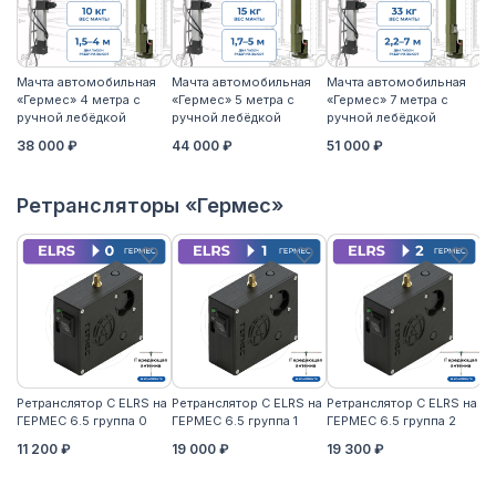
Мачта автомобильная
Мачта автомобильная
Мачта автомобильная
М
«Гермес» 4 метра с
«Гермес» 5 метра с
«Гермес» 7 метра с
«Г
ручной лебёдкой
ручной лебёдкой
ручной лебёдкой
р
38 000 ₽
44 000 ₽
51 000 ₽
5
Ретрансляторы «Гермес»
Ретранслятор С ELRS на
Ретранслятор С ELRS на
Ретранслятор С ELRS на
Ре
ГЕРМЕС 6.5 группа 0
ГЕРМЕС 6.5 группа 1
ГЕРМЕС 6.5 группа 2
ГЕ
11 200 ₽
19 000 ₽
19 300 ₽
21