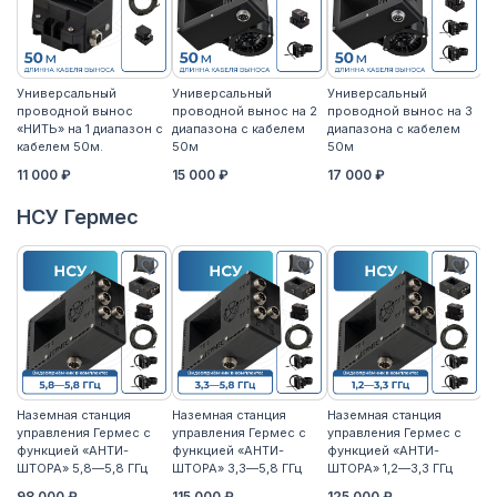
Универсальный
Универсальный
Универсальный
У
проводной вынос
проводной вынос на 2
проводной вынос на 3
п
«НИТЬ» на 1 диапазон с
диапазона с кабелем
диапазона с кабелем
«Н
кабелем 50м.
50м
50м
к
11 000 ₽
15 000 ₽
17 000 ₽
14
НСУ Гермес
Наземная станция
Наземная станция
Наземная станция
На
управления Гермес с
управления Гермес с
управления Гермес с
уп
функцией «АНТИ-
функцией «АНТИ-
функцией «АНТИ-
ф
ШТОРА» 5,8—5,8 ГГц
ШТОРА» 3,3—5,8 ГГц
ШТОРА» 1,2—3,3 ГГц
ШТ
98 000 ₽
115 000 ₽
125 000 ₽
11