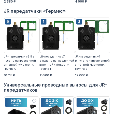
2 380 ₽
4 000 ₽
JR передатчики «Гермес»
JR-передатчик v6.5 в
JR-передатчик v7
JR-передатчик v7
JR
пульт с направленной
в пульт с направленной
в пульт с направленной
пу
антенной «Моксон».
антенной «Моксон».
антенной «Моксон».
ан
Группа 0
Группа 1
Группа 2
2
10 115 ₽
15 500 ₽
17 000 ₽
17
Универсальные проводные выносы для JR-
передатчиков