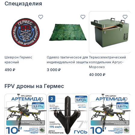
Специзделия
Шеврон Гермес
Одеяло тактическое для
Термоэлектрический
Ко
красный
индивидуальной защиты
холодильник Аргус-
2
Морозко
490 ₽
3 000 ₽
40 000 ₽
FPV дроны на Гермес