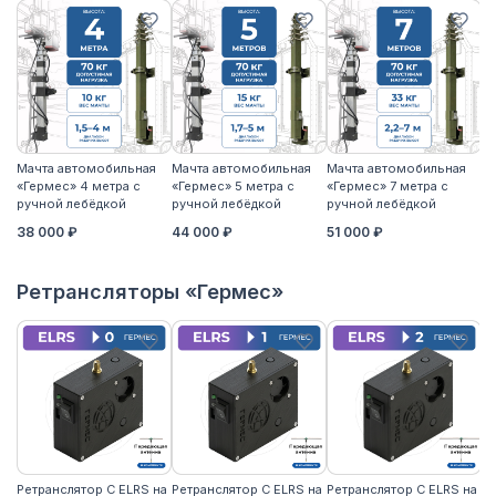
Мачта автомобильная
Мачта автомобильная
Мачта автомобильная
М
«Гермес» 4 метра с
«Гермес» 5 метра с
«Гермес» 7 метра с
«Г
ручной лебёдкой
ручной лебёдкой
ручной лебёдкой
р
38 000 ₽
44 000 ₽
51 000 ₽
5
Ретрансляторы «Гермес»
Ретранслятор С ELRS на
Ретранслятор С ELRS на
Ретранслятор С ELRS на
Ре