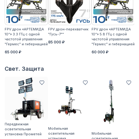
FPV дрон «АРТЕМИДА
FPV дрон-перехватчик
FPV дрон «АРТЕМИДА
F
10“» 3.3 ГГц с одной
"Гусь-7""
10“» 5.8 ГГц с одной
10
частотой управления
частотой управления
ча
85 000 ₽
"Гермес" и гибернацией
"Гермес" и гибернацией
"Г
65 000 ₽
60 000 ₽
6
Свет. Защита
Передвижная
П
Мобильная
осветительная
о
осветительная
Мобильная
установка Прометей
ус
установка
осветительная