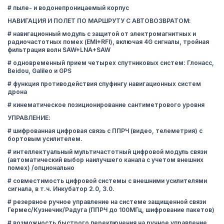
# пыле- и водонепроницаемый корпус
НАВИГАЦИЯ И ПОЛЕТ ПО МАРШРУТУ С АВТОВОЗВРАТОМ:
# навигационный модуль с защитой от электромагнитных и
радиочастотных помех (EMI+RFI), включая 4G сигналы, тройная
фильтрация волн SAW+LNA+SAW
# одновременный прием четырех спутниковых систем: Глонасс,
Beidou, Galileo и GPS
# функция противодействия спуфингу навигационных систем
дрона
# кинематическое позиционирование сантиметрового уровня
УПРАВЛЕНИЕ:
# шифрованная цифровая связь с ППРЧ (видео, телеметрия) с
бортовым усилителем.
# интеллектуальный мультичастотный цифровой модуль связи
(автоматический выбор наилучшего канала с учетом внешних
помех) /опционально
# совместимость цифровой системы с внешними усилителями
сигнала, в т.ч. Инкубатор 2.0, 3.0.
# резервное ручное управление на системе защищенной связи
Гермес/Кузнечик/Радуга (ППРЧ до 100МГц, шифрование пакетов)
# возможность быстрого переключения на ручное управление