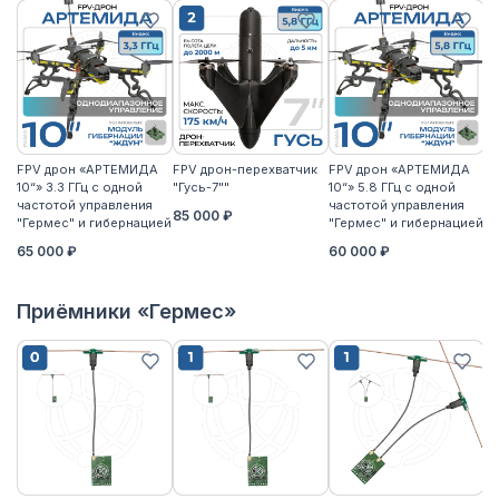
FPV дрон «АРТЕМИДА
FPV дрон-перехватчик
FPV дрон «АРТЕМИДА
F
10“» 3.3 ГГц с одной
"Гусь-7""
10“» 5.8 ГГц с одной
10
частотой управления
частотой управления
ча
85 000 ₽
"Гермес" и гибернацией
"Гермес" и гибернацией
"Г
65 000 ₽
60 000 ₽
6
Приёмники «Гермес»