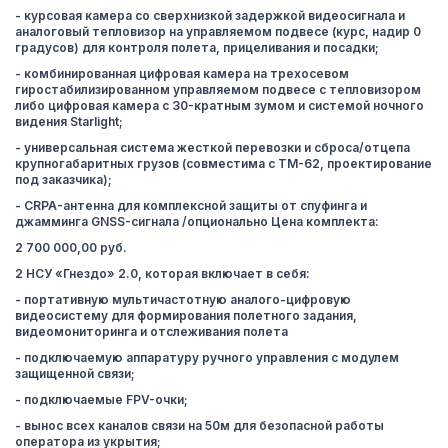
- курсовая камера со сверхнизкой задержкой видеосигнала и
аналоговый тепловизор на управляемом подвесе (курс, надир 0
градусов) для контроля полета, прицеливания и посадки;
- комбинированная цифровая камера на трехосевом
гиростабилизированном управляемом подвесе с тепловизором
либо цифровая камера с 30-кратным зумом и системой ночного
видения Starlight;
- универсальная система жесткой перевозки и сброса/отцепа
крупногабаритных грузов (совместима с ТМ-62, проектирование
под заказчика);
- CRPA-антенна для комплексной защиты от спуфинга и
джамминга GNSS-сигнала /опционально Цена комплекта:
2 700 000,00 руб.
2 НСУ «Гнездо» 2.0, которая включает в себя:
- портативную мультичастотную аналого-цифровую
видеосистему для формирования полетного задания,
видеомониторинга и отслеживания полета
- подключаемую аппаратуру ручного управления с модулем
защищенной связи;
- подключаемые FPV-очки;
- вынос всех каналов связи на 50м для безопасной работы
оператора из укрытия;