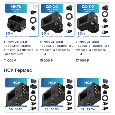
Универсальный
Универсальный
Универсальный
У
проводной вынос
проводной вынос на 2
проводной вынос на 3
п
«НИТЬ» на 1 диапазон с
диапазона с кабелем
диапазона с кабелем
«Н
кабелем 50м.
50м
50м
к
11 000 ₽
15 000 ₽
17 000 ₽
14
НСУ Гермес