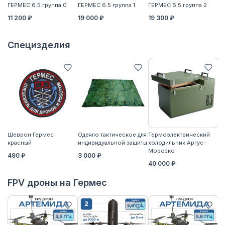
ГЕРМЕС 6.5 группа 0
ГЕРМЕС 6.5 группа 1
ГЕРМЕС 6.5 группа 2
ГЕ
11 200 ₽
19 000 ₽
19 300 ₽
21
Специзделия
Шеврон Гермес
Одеяло тактическое для
Термоэлектрический
Ко
красный
индивидуальной защиты
холодильник Аргус-
2
Морозко
490 ₽
3 000 ₽
40 000 ₽
FPV дроны на Гермес