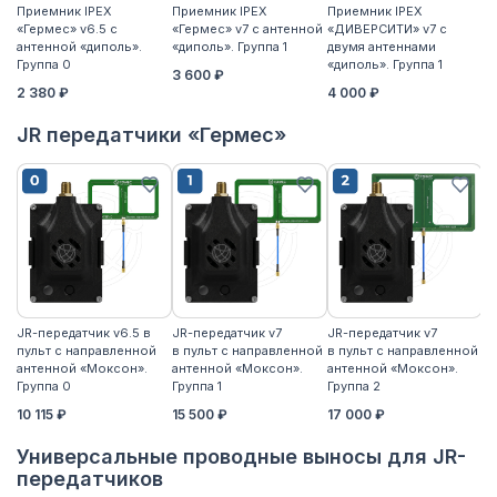
Приемник IPEX
Приемник IPEX
Приемник IPEX
П
«Гермес» v6.5 с
«Гермес» v7 с антенной
«ДИВЕРСИТИ» v7 с
«Г
антенной «диполь».
«диполь». Группа 1
двумя антеннами
«д
Группа 0
«диполь». Группа 1
3 600 ₽
4
2 380 ₽
4 000 ₽
JR передатчики «Гермес»
JR-передатчик v6.5 в
JR-передатчик v7
JR-передатчик v7
JR
пульт с направленной
в пульт с направленной
в пульт с направленной
пу
антенной «Моксон».
антенной «Моксон».
антенной «Моксон».
ан
Группа 0
Группа 1
Группа 2
2
10 115 ₽
15 500 ₽
17 000 ₽
17
Универсальные проводные выносы для JR-
передатчиков