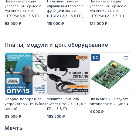
Наземная станция
Наземная станция
Наземная станция
На
управления Гермес с
управления Гермес с
управления Гермес с
уп
функцией «АНТИ-
функцией «АНТИ-
функцией «АНТИ-
ф
ШТОРА» 5,8—5,8 ГГц
ШТОРА» 3,3—5,8 ГГц
ШТОРА» 1,2—3,3 ГГц
ШТ
98 000 ₽
115 000 ₽
125 000 ₽
11
Платы, модули и доп. оборудование
Опорно-поворотное
Усилитель сигнала
Плата МИКС + Подхват
М
устройство ОПУ-15 (без
"Стезя Pro" 2.4 ГГц, 5.2
оптоволокна и цифры
ЖД
кабеля)
ГГц и 5.8 ГГц
4 000 ₽
3
33 000 ₽
163 500 ₽
Мачты