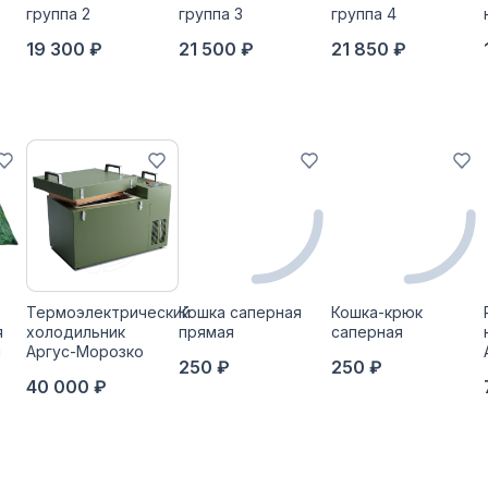
группа 2
группа 3
группа 4
19 300 ₽
21 500 ₽
21 850 ₽
Термоэлектрический
Кошка саперная
Кошка-крюк
я
холодильник
прямая
саперная
й
Аргус-Морозко
250 ₽
250 ₽
40 000 ₽