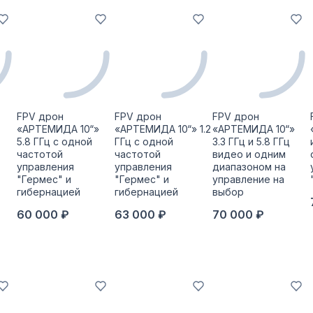
FPV дрон
FPV дрон
FPV дрон
«АРТЕМИДА 10“»
«АРТЕМИДА 10“» 1.2
«АРТЕМИДА 10“»
5.8 ГГц с одной
ГГц с одной
3.3 ГГц и 5.8 ГГц
частотой
частотой
видео и одним
управления
управления
диапазоном на
"Гермес" и
"Гермес" и
управление на
гибернацией
гибернацией
выбор
60 000 ₽
63 000 ₽
70 000 ₽