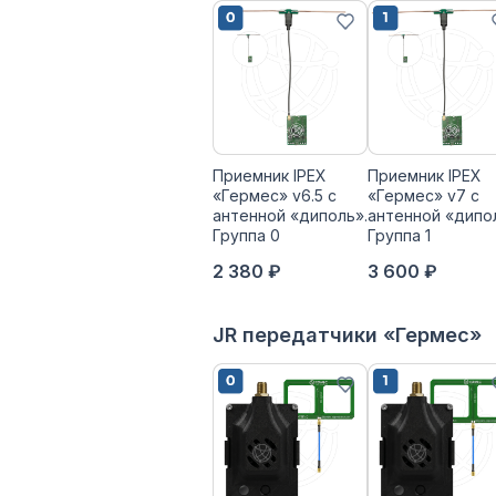
Приемник IPEX
Приемник IPEX
«Гермес» v6.5 с
«Гермес» v7 с
антенной «диполь».
антенной «дипо
Группа 0
Группа 1
2 380 ₽
3 600 ₽
JR передатчики «Гермес»