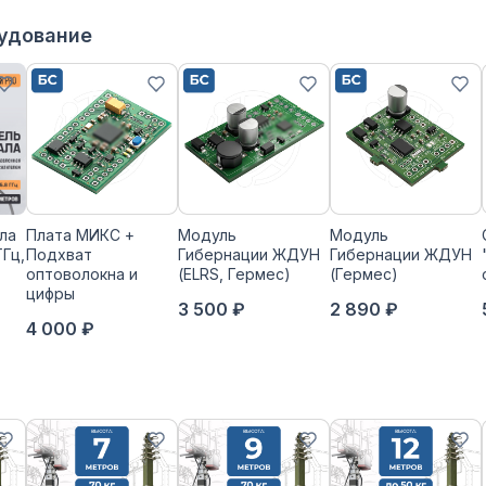
рудование
ла
Плата МИКС +
Модуль
Модуль
ГГц,
Подхват
Гибернации ЖДУН
Гибернации ЖДУН
оптоволокна и
(ELRS, Гермес)
(Гермес)
цифры
3 500 ₽
2 890 ₽
4 000 ₽