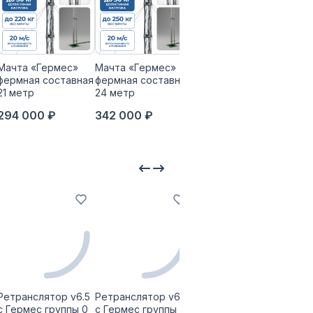
Мачта «Гермес»
Мачта «Гермес»
Мачта «Гермес»
Обл
фермная составная
фермная составная
фермная составная
тел
21 метр
24 метр
30 метр
мачт
мет
294 000 ₽
342 000 ₽
391 500 ₽
19 
Ретранслятор v6.5
Ретранслятор v6.5
Ретранслятор v6.5
Ретр
с Гермес группы 0
с Гермес группы 0
с Гермес группы 0
с Ге