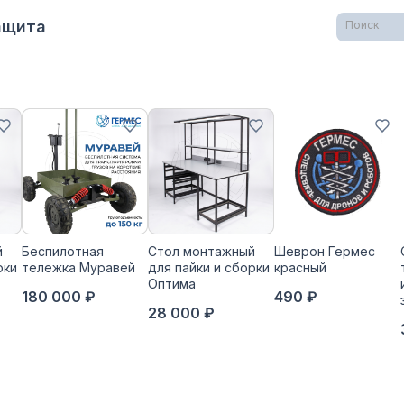
Защита
Поиск
й
Беспилотная
Стол монтажный
Шеврон Гермес
рки
тележка Муравей
для пайки и сборки
красный
Оптима
180 000 ₽
490 ₽
28 000 ₽