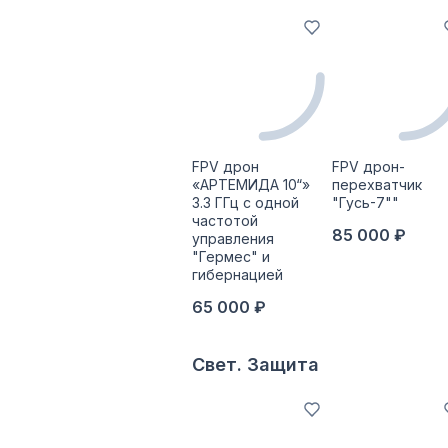
FPV дрон
FPV дрон-
«АРТЕМИДА 10“»
перехватчик
3.3 ГГц с одной
"Гусь-7""
частотой
85 000 ₽
управления
"Гермес" и
гибернацией
65 000 ₽
Свет. Защита