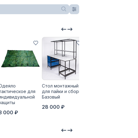
Одеяло
Стол монтажный
Термоэлектрический
Печ
тактическое для
для пайки и сборки
холодильник
Аргу
индивидуальной
Базовый
Аргус-Морозко
350
защиты
28 000 ₽
40 000 ₽
3 000 ₽