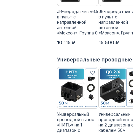
JR-передатчик v6.5
JR-передатчик 
в пульт с
в пульт с
направленной
направленной
антенной
антенной
«Моксон». Группа 0
«Моксон». Групп
10 115 ₽
15 500 ₽
Универсальные проводные
Универсальный
Универсальный
проводной вынос
проводной вын
«НИТЬ» на 1
на 2 диапазона 
диапазон с
кабелем 50м