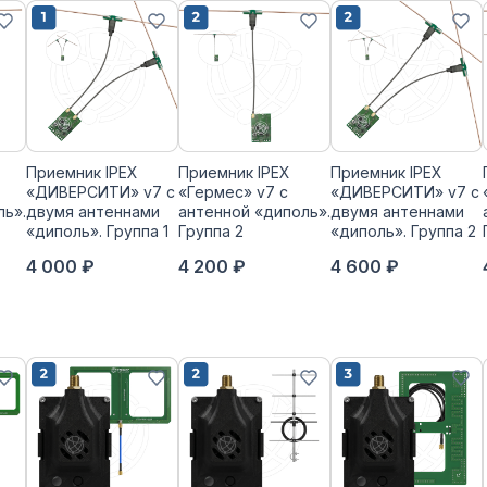
Приемник IPEX
Приемник IPEX
Приемник IPEX
«ДИВЕРСИТИ» v7 с
«Гермес» v7 с
«ДИВЕРСИТИ» v7 с
ль».
двумя антеннами
антенной «диполь».
двумя антеннами
«диполь». Группа 1
Группа 2
«диполь». Группа 2
4 000 ₽
4 200 ₽
4 600 ₽