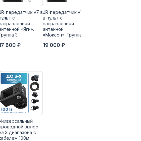
JR-передатчик v7 в
JR-передатчик v7
JR-передатчик v7 в
пульт с
в пульт с
пульт с
направленной
направленной
направленной
антенной «Яги».
антенной
антенной «Яги».
Группа 3
«Моксон». Группа 4
Группа 4
17 800 ₽
19 000 ₽
19 000 ₽
Универсальный
проводной вынос
на 3 диапазона с
кабелем 100м