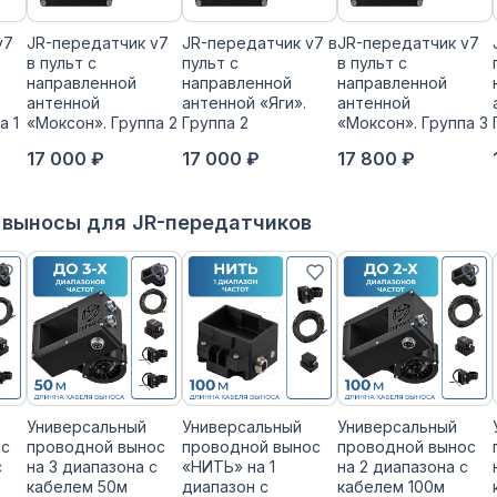
v7
JR-передатчик v7
JR-передатчик v7 в
JR-передатчик v7
в пульт с
пульт с
в пульт с
направленной
направленной
направленной
антенной
антенной «Яги».
антенной
а 1
«Моксон». Группа 2
Группа 2
«Моксон». Группа 3
17 000 ₽
17 000 ₽
17 800 ₽
 выносы для JR-передатчиков
Универсальный
Универсальный
Универсальный
ос
проводной вынос
проводной вынос
проводной вынос
с
на 3 диапазона с
«НИТЬ» на 1
на 2 диапазона с
кабелем 50м
диапазон с
кабелем 100м