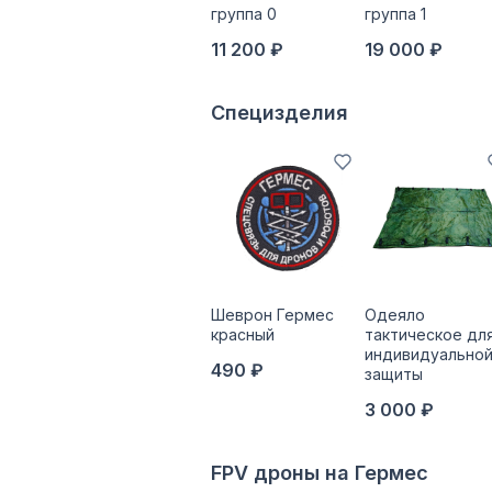
группа 0
группа 1
11 200 ₽
19 000 ₽
Специзделия
Шеврон Гермес
Одеяло
красный
тактическое дл
индивидуально
490 ₽
защиты
3 000 ₽
FPV дроны на Гермес