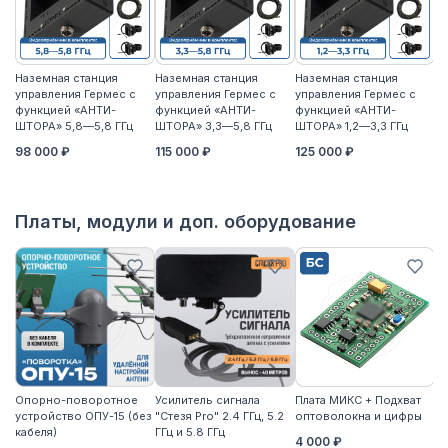
Наземная станция
Наземная станция
Наземная станция
На
управления Гермес с
управления Гермес с
управления Гермес с
уп
функцией «АНТИ-
функцией «АНТИ-
функцией «АНТИ-
ф
ШТОРА» 5,8—5,8 ГГц
ШТОРА» 3,3—5,8 ГГц
ШТОРА» 1,2—3,3 ГГц
ШТ
98 000 ₽
115 000 ₽
125 000 ₽
11
Платы, модули и доп. оборудование
Опорно-поворотное
Усилитель сигнала
Плата МИКС + Подхват
М
устройство ОПУ-15 (без
"Стезя Pro" 2.4 ГГц, 5.2
оптоволокна и цифры
ЖД
кабеля)
ГГц и 5.8 ГГц
4 000 ₽
3