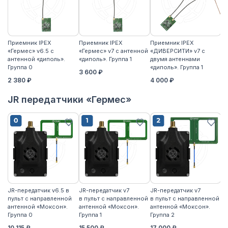
Приемник IPEX
Приемник IPEX
Приемник IPEX
П
«Гермес» v6.5 с
«Гермес» v7 с антенной
«ДИВЕРСИТИ» v7 с
«Г
антенной «диполь».
«диполь». Группа 1
двумя антеннами
«д
Группа 0
«диполь». Группа 1
3 600 ₽
4
2 380 ₽
4 000 ₽
JR передатчики «Гермес»
JR-передатчик v6.5 в
JR-передатчик v7
JR-передатчик v7
JR
пульт с направленной
в пульт с направленной
в пульт с направленной
пу
антенной «Моксон».
антенной «Моксон».
антенной «Моксон».
ан
Группа 0
Группа 1
Группа 2
2
10 115 ₽
15 500 ₽
17 000 ₽
17