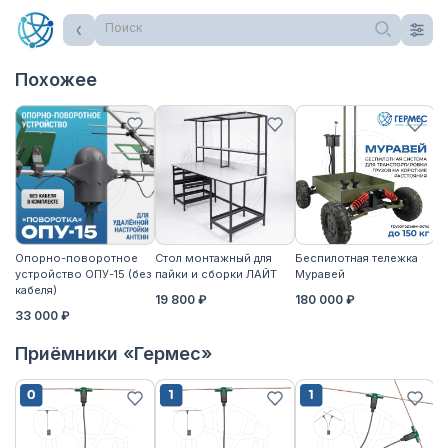
Поиск
Похожее
Опорно-поворотное
Стол монтажный для
Беспилотная тележка
Ст
устройство ОПУ-15 (без
пайки и сборки ЛАЙТ
Муравей
па
кабеля)
19 800 ₽
180 000 ₽
2
33 000 ₽
Приёмники «Гермес»