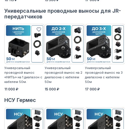
Универсальные проводные выносы для JR-
передатчиков
Универсальный
Универсальный
Универсальный
У
проводной вынос
проводной вынос на 2
проводной вынос на 3
п
«НИТЬ» на 1 диапазон с
диапазона с кабелем
диапазона с кабелем
«Н
кабелем 50м.
50м
50м
к
11 000 ₽
15 000 ₽
17 000 ₽
14
НСУ Гермес