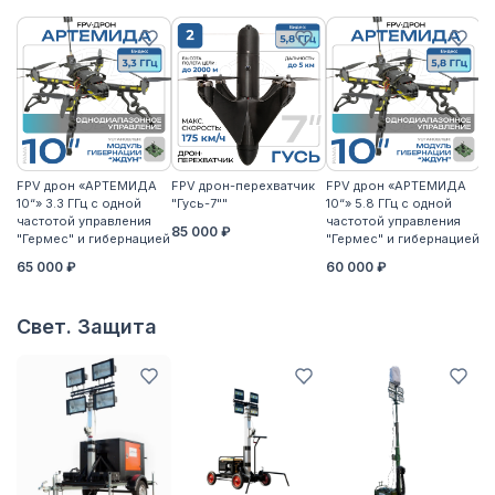
FPV дрон «АРТЕМИДА
FPV дрон-перехватчик
FPV дрон «АРТЕМИДА
F
10“» 3.3 ГГц с одной
"Гусь-7""
10“» 5.8 ГГц с одной
10
частотой управления
частотой управления
ча
85 000 ₽
"Гермес" и гибернацией
"Гермес" и гибернацией
"Г
65 000 ₽
60 000 ₽
6
Свет. Защита