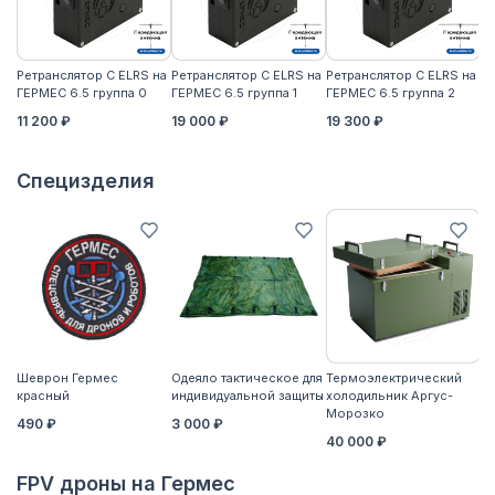
Ретранслятор С ELRS на
Ретранслятор С ELRS на
Ретранслятор С ELRS на
Ре
ГЕРМЕС 6.5 группа 0
ГЕРМЕС 6.5 группа 1
ГЕРМЕС 6.5 группа 2
ГЕ
11 200 ₽
19 000 ₽
19 300 ₽
21
Специзделия
Шеврон Гермес
Одеяло тактическое для
Термоэлектрический
Ко
красный
индивидуальной защиты
холодильник Аргус-
2
Морозко
490 ₽
3 000 ₽
40 000 ₽
FPV дроны на Гермес