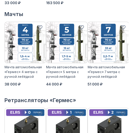
33 000 ₽
163 500 ₽
Мачты
Мачта автомобильная
Мачта автомобильная
Мачта автомобильная
М
«Гермес» 4 метра с
«Гермес» 5 метра с
«Гермес» 7 метра с
«Г
ручной лебёдкой
ручной лебёдкой
ручной лебёдкой
р
38 000 ₽
44 000 ₽
51 000 ₽
5
Ретрансляторы «Гермес»