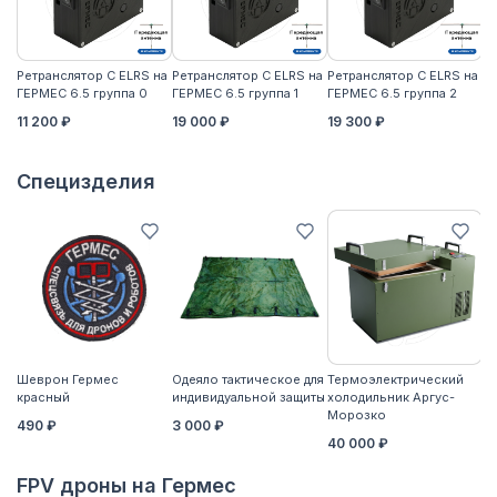
Ретранслятор С ELRS на
Ретранслятор С ELRS на
Ретранслятор С ELRS на
Ре
ГЕРМЕС 6.5 группа 0
ГЕРМЕС 6.5 группа 1
ГЕРМЕС 6.5 группа 2
ГЕ
11 200 ₽
19 000 ₽
19 300 ₽
21
Специзделия
Шеврон Гермес
Одеяло тактическое для
Термоэлектрический
Ко
красный
индивидуальной защиты
холодильник Аргус-
2
Морозко
490 ₽
3 000 ₽
40 000 ₽
FPV дроны на Гермес