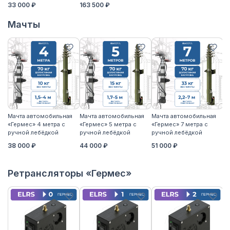
33 000 ₽
163 500 ₽
Мачты
Мачта автомобильная
Мачта автомобильная
Мачта автомобильная
М
«Гермес» 4 метра с
«Гермес» 5 метра с
«Гермес» 7 метра с
«Г
ручной лебёдкой
ручной лебёдкой
ручной лебёдкой
р
38 000 ₽
44 000 ₽
51 000 ₽
5
Ретрансляторы «Гермес»