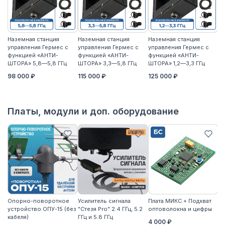
Наземная станция
Наземная станция
Наземная станция
На
управления Гермес с
управления Гермес с
управления Гермес с
уп
функцией «АНТИ-
функцией «АНТИ-
функцией «АНТИ-
ф
ШТОРА» 5,8—5,8 ГГц
ШТОРА» 3,3—5,8 ГГц
ШТОРА» 1,2—3,3 ГГц
ШТ
98 000 ₽
115 000 ₽
125 000 ₽
11
Платы, модули и доп. оборудование
Опорно-поворотное
Усилитель сигнала
Плата МИКС + Подхват
М
устройство ОПУ-15 (без
"Стезя Pro" 2.4 ГГц, 5.2
оптоволокна и цифры
ЖД
кабеля)
ГГц и 5.8 ГГц
4 000 ₽
3