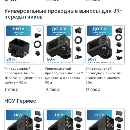
Универсальные проводные выносы для JR-
передатчиков
Универсальный
Универсальный
Универсальный
У
проводной вынос
проводной вынос на 2
проводной вынос на 3
п
«НИТЬ» на 1 диапазон с
диапазона с кабелем
диапазона с кабелем
«Н
кабелем 50м.
50м
50м
к
11 000 ₽
15 000 ₽
17 000 ₽
14
НСУ Гермес