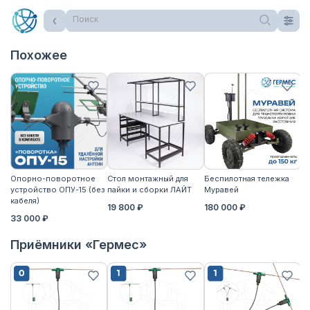
Поиск
Похожее
Опорно-поворотное
Стол монтажный для
Беспилотная тележка
Ст
устройство ОПУ-15 (без
пайки и сборки ЛАЙТ
Муравей
па
кабеля)
19 800 ₽
180 000 ₽
2
33 000 ₽
Приёмники «Гермес»