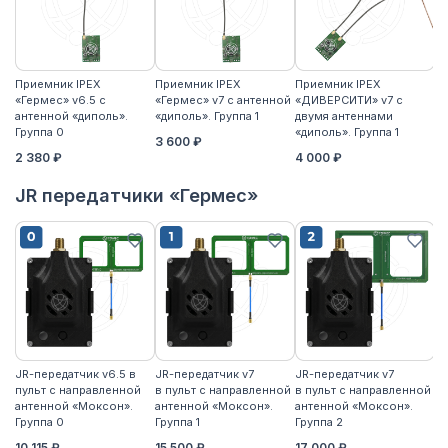
Приемник IPEX
Приемник IPEX
Приемник IPEX
П
«Гермес» v6.5 с
«Гермес» v7 с антенной
«ДИВЕРСИТИ» v7 с
«Г
антенной «диполь».
«диполь». Группа 1
двумя антеннами
«д
Группа 0
«диполь». Группа 1
3 600 ₽
4
2 380 ₽
4 000 ₽
JR передатчики «Гермес»
JR-передатчик v6.5 в
JR-передатчик v7
JR-передатчик v7
JR
пульт с направленной
в пульт с направленной
в пульт с направленной
пу
антенной «Моксон».
антенной «Моксон».
антенной «Моксон».
ан
Группа 0
Группа 1
Группа 2
2
10 115 ₽
15 500 ₽
17 000 ₽
17