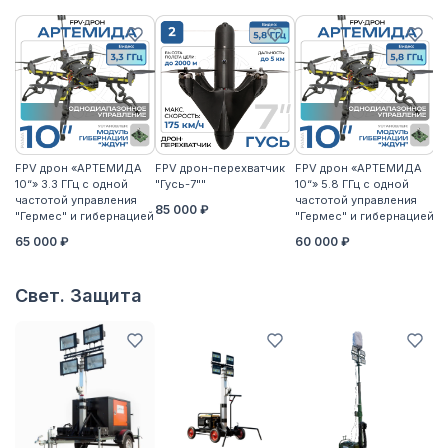
FPV дрон «АРТЕМИДА
FPV дрон-перехватчик
FPV дрон «АРТЕМИДА
F
10“» 3.3 ГГц с одной
"Гусь-7""
10“» 5.8 ГГц с одной
10
частотой управления
частотой управления
ча
85 000 ₽
"Гермес" и гибернацией
"Гермес" и гибернацией
"Г
65 000 ₽
60 000 ₽
6
Свет. Защита