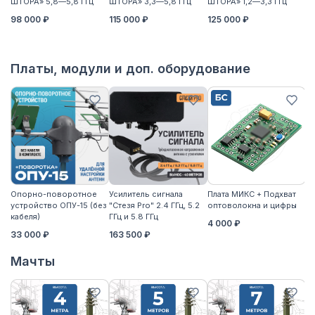
ШТОРА» 5,8—5,8 ГГц
ШТОРА» 3,3—5,8 ГГц
ШТОРА» 1,2—3,3 ГГц
ШТ
98 000 ₽
115 000 ₽
125 000 ₽
11
Платы, модули и доп. оборудование
Опорно-поворотное
Усилитель сигнала
Плата МИКС + Подхват
М
устройство ОПУ-15 (без
"Стезя Pro" 2.4 ГГц, 5.2
оптоволокна и цифры
ЖД
кабеля)
ГГц и 5.8 ГГц
4 000 ₽
3
33 000 ₽
163 500 ₽
Мачты