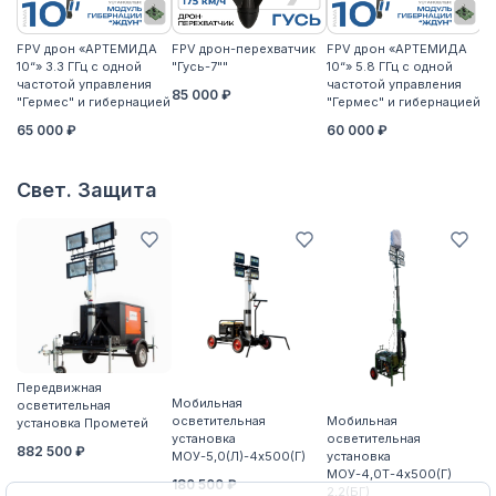
FPV дрон «АРТЕМИДА
FPV дрон-перехватчик
FPV дрон «АРТЕМИДА
F
10“» 3.3 ГГц с одной
"Гусь-7""
10“» 5.8 ГГц с одной
10
частотой управления
частотой управления
ча
85 000 ₽
"Гермес" и гибернацией
"Гермес" и гибернацией
"Г
65 000 ₽
60 000 ₽
6
Свет. Защита
Передвижная
П
Мобильная
осветительная
о
осветительная
Мобильная
установка Прометей
ус
установка
осветительная
882 500 ₽
5
МОУ-5,0(Л)-4х500(Г)
установка
МОУ-4,0Т-4х500(Г)
180 500 ₽
2,2(БГ)