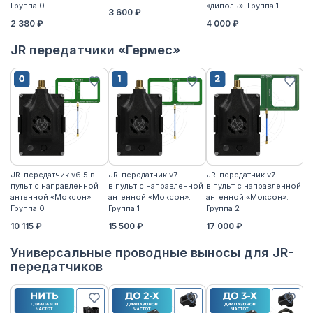
Группа 0
«диполь». Группа 1
3 600 ₽
4
2 380 ₽
4 000 ₽
JR передатчики «Гермес»
JR-передатчик v6.5 в
JR-передатчик v7
JR-передатчик v7
JR
пульт с направленной
в пульт с направленной
в пульт с направленной
пу
антенной «Моксон».
антенной «Моксон».
антенной «Моксон».
ан
Группа 0
Группа 1
Группа 2
2
10 115 ₽
15 500 ₽
17 000 ₽
17
Универсальные проводные выносы для JR-
передатчиков