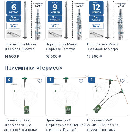
Переносная Мачта
Переносная Мачта
Переносная Мачта
П
«Гермес» 6 метра
«Гермес» 9 метра
«Гермес» 12 метра
«Г
14 500 ₽
16 000 ₽
17 500 ₽
19
Приёмники «Гермес»
Приемник IPEX
Приемник IPEX
Приемник IPEX
П
«Гермес» v6.5 с
«Гермес» v7 с антенной
«ДИВЕРСИТИ» v7 с
«Г
антенной «диполь».
«диполь». Группа 1
двумя антеннами
«д