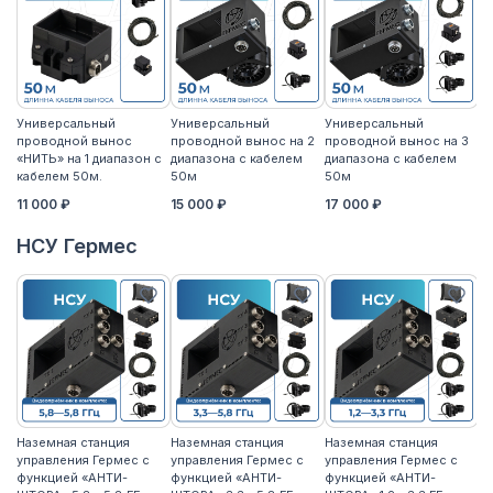
Универсальный
Универсальный
Универсальный
У
проводной вынос
проводной вынос на 2
проводной вынос на 3
п
«НИТЬ» на 1 диапазон с
диапазона с кабелем
диапазона с кабелем
«Н
кабелем 50м.
50м
50м
к
11 000 ₽
15 000 ₽
17 000 ₽
14
НСУ Гермес
Наземная станция
Наземная станция
Наземная станция
На
управления Гермес с
управления Гермес с
управления Гермес с
уп
функцией «АНТИ-
функцией «АНТИ-
функцией «АНТИ-
ф