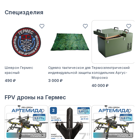
Специзделия
Шеврон Гермес
Одеяло тактическое для
Термоэлектрический
Ко
красный
индивидуальной защиты
холодильник Аргус-
2
Морозко
490 ₽
3 000 ₽
40 000 ₽
FPV дроны на Гермес