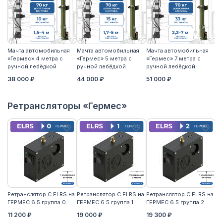
Мачта автомобильная
Мачта автомобильная
Мачта автомобильная
М
«Гермес» 4 метра с
«Гермес» 5 метра с
«Гермес» 7 метра с
«Г
ручной лебёдкой
ручной лебёдкой
ручной лебёдкой
р
38 000 ₽
44 000 ₽
51 000 ₽
5
Ретрансляторы «Гермес»
Ретранслятор С ELRS на
Ретранслятор С ELRS на
Ретранслятор С ELRS на
Ре
ГЕРМЕС 6.5 группа 0
ГЕРМЕС 6.5 группа 1
ГЕРМЕС 6.5 группа 2
ГЕ
11 200 ₽
19 000 ₽
19 300 ₽
21