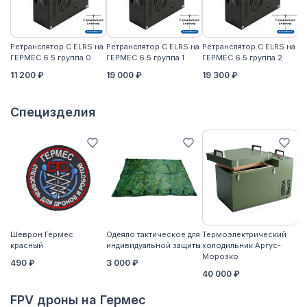
Ретранслятор С ELRS на
Ретранслятор С ELRS на
Ретранслятор С ELRS на
Ре
ГЕРМЕС 6.5 группа 0
ГЕРМЕС 6.5 группа 1
ГЕРМЕС 6.5 группа 2
ГЕ
11 200 ₽
19 000 ₽
19 300 ₽
21
Специзделия
Шеврон Гермес
Одеяло тактическое для
Термоэлектрический
Ко
красный
индивидуальной защиты
холодильник Аргус-
2
Морозко
490 ₽
3 000 ₽
40 000 ₽
FPV дроны на Гермес