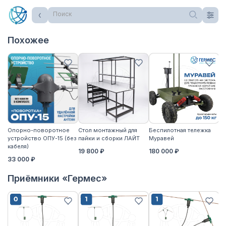
Поиск
Похожее
Опорно-поворотное
Стол монтажный для
Беспилотная тележка
Ст
устройство ОПУ-15 (без
пайки и сборки ЛАЙТ
Муравей
па
кабеля)
19 800 ₽
180 000 ₽
2
33 000 ₽
Приёмники «Гермес»