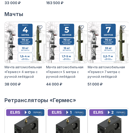
33 000 ₽
163 500 ₽
Мачты
Мачта автомобильная
Мачта автомобильная
Мачта автомобильная
М
«Гермес» 4 метра с
«Гермес» 5 метра с
«Гермес» 7 метра с
«Г
ручной лебёдкой
ручной лебёдкой
ручной лебёдкой
р
38 000 ₽
44 000 ₽
51 000 ₽
5
Ретрансляторы «Гермес»