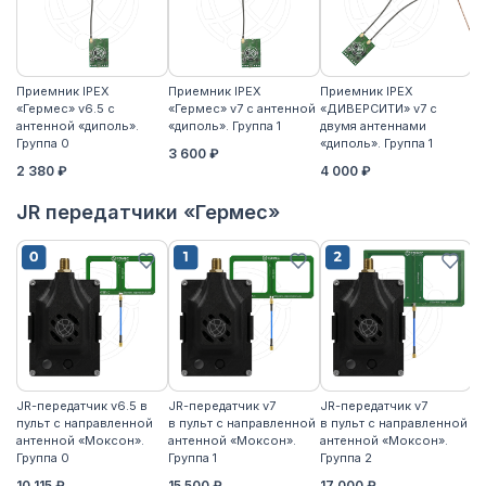
Приемник IPEX
Приемник IPEX
Приемник IPEX
П
«Гермес» v6.5 с
«Гермес» v7 с антенной
«ДИВЕРСИТИ» v7 с
«Г
антенной «диполь».
«диполь». Группа 1
двумя антеннами
«д
Группа 0
«диполь». Группа 1
3 600 ₽
4
2 380 ₽
4 000 ₽
JR передатчики «Гермес»
JR-передатчик v6.5 в
JR-передатчик v7
JR-передатчик v7
JR
пульт с направленной
в пульт с направленной
в пульт с направленной
пу
антенной «Моксон».
антенной «Моксон».
антенной «Моксон».
ан
Группа 0
Группа 1
Группа 2
2
10 115 ₽
15 500 ₽
17 000 ₽
17