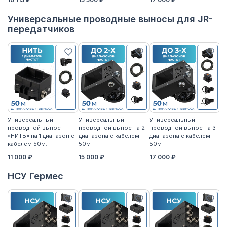
Универсальные проводные выносы для JR-
передатчиков
Универсальный
Универсальный
Универсальный
У
проводной вынос
проводной вынос на 2
проводной вынос на 3
п
«НИТЬ» на 1 диапазон с
диапазона с кабелем
диапазона с кабелем
«Н
кабелем 50м.
50м
50м
к
11 000 ₽
15 000 ₽
17 000 ₽
14
НСУ Гермес