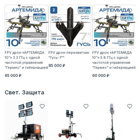
FPV дрон «АРТЕМИДА
FPV дрон-перехватчик
FPV дрон «АРТЕМИДА
F
10“» 3.3 ГГц с одной
"Гусь-7""
10“» 5.8 ГГц с одной
10
частотой управления
частотой управления
ча
85 000 ₽
"Гермес" и гибернацией
"Гермес" и гибернацией
"Г
65 000 ₽
60 000 ₽
6
Свет. Защита