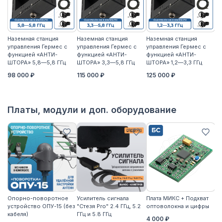
Наземная станция
Наземная станция
Наземная станция
На
управления Гермес с
управления Гермес с
управления Гермес с
уп
функцией «АНТИ-
функцией «АНТИ-
функцией «АНТИ-
ф
ШТОРА» 5,8—5,8 ГГц
ШТОРА» 3,3—5,8 ГГц
ШТОРА» 1,2—3,3 ГГц
ШТ
98 000 ₽
115 000 ₽
125 000 ₽
11
Платы, модули и доп. оборудование
Опорно-поворотное
Усилитель сигнала
Плата МИКС + Подхват
М
устройство ОПУ-15 (без
"Стезя Pro" 2.4 ГГц, 5.2
оптоволокна и цифры
ЖД
кабеля)
ГГц и 5.8 ГГц
4 000 ₽
3