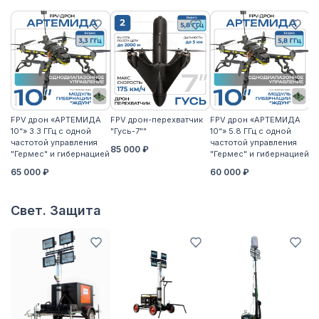
FPV дрон «АРТЕМИДА
FPV дрон-перехватчик
FPV дрон «АРТЕМИДА
F
10“» 3.3 ГГц с одной
"Гусь-7""
10“» 5.8 ГГц с одной
10
частотой управления
частотой управления
ча
85 000 ₽
"Гермес" и гибернацией
"Гермес" и гибернацией
"Г
65 000 ₽
60 000 ₽
6
Свет. Защита