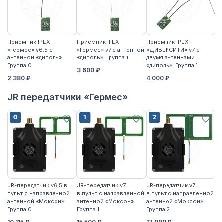
Приемник IPEX
Приемник IPEX
Приемник IPEX
П
«Гермес» v6.5 с
«Гермес» v7 с антенной
«ДИВЕРСИТИ» v7 с
«Г
антенной «диполь».
«диполь». Группа 1
двумя антеннами
«д
Группа 0
«диполь». Группа 1
3 600 ₽
4
2 380 ₽
4 000 ₽
JR передатчики «Гермес»
JR-передатчик v6.5 в
JR-передатчик v7
JR-передатчик v7
JR
пульт с направленной
в пульт с направленной
в пульт с направленной
пу
антенной «Моксон».
антенной «Моксон».
антенной «Моксон».
ан
Группа 0
Группа 1
Группа 2
2
10 115 ₽
15 500 ₽
17 000 ₽
17