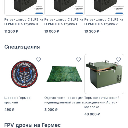
Ретранслятор С ELRS на
Ретранслятор С ELRS на
Ретранслятор С ELRS на
Ре
ГЕРМЕС 6.5 группа 0
ГЕРМЕС 6.5 группа 1
ГЕРМЕС 6.5 группа 2
ГЕ
11 200 ₽
19 000 ₽
19 300 ₽
21
Специзделия
Шеврон Гермес
Одеяло тактическое для
Термоэлектрический
Ко
красный
индивидуальной защиты
холодильник Аргус-
2
Морозко
490 ₽
3 000 ₽
40 000 ₽
FPV дроны на Гермес