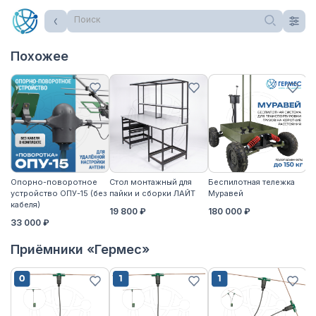
Поиск
Похожее
Опорно-поворотное
Стол монтажный для
Беспилотная тележка
Ст
устройство ОПУ-15 (без
пайки и сборки ЛАЙТ
Муравей
па
кабеля)
19 800 ₽
180 000 ₽
2
33 000 ₽
Приёмники «Гермес»