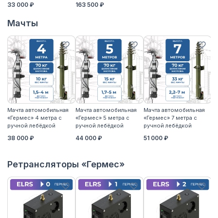
33 000 ₽
163 500 ₽
Мачты
Мачта автомобильная
Мачта автомобильная
Мачта автомобильная
М
«Гермес» 4 метра с
«Гермес» 5 метра с
«Гермес» 7 метра с
«Г
ручной лебёдкой
ручной лебёдкой
ручной лебёдкой
р
38 000 ₽
44 000 ₽
51 000 ₽
5
Ретрансляторы «Гермес»