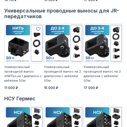
Универсальные проводные выносы для JR-
передатчиков
Универсальный
Универсальный
Универсальный
У
проводной вынос
проводной вынос на 2
проводной вынос на 3
п
«НИТЬ» на 1 диапазон с
диапазона с кабелем
диапазона с кабелем
«Н
кабелем 50м.
50м
50м
к
11 000 ₽
15 000 ₽
17 000 ₽
14
НСУ Гермес