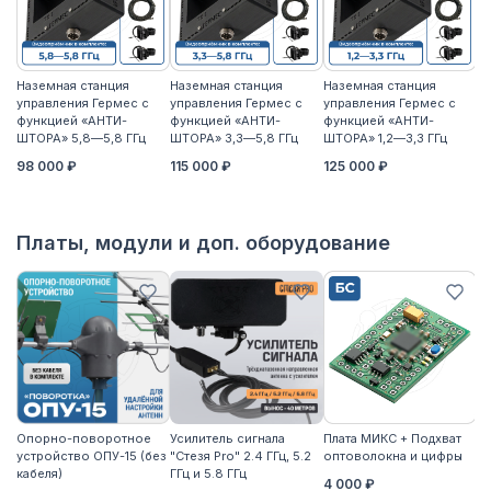
Наземная станция
Наземная станция
Наземная станция
На
управления Гермес с
управления Гермес с
управления Гермес с
уп
функцией «АНТИ-
функцией «АНТИ-
функцией «АНТИ-
ф
ШТОРА» 5,8—5,8 ГГц
ШТОРА» 3,3—5,8 ГГц
ШТОРА» 1,2—3,3 ГГц
ШТ
98 000 ₽
115 000 ₽
125 000 ₽
11
Платы, модули и доп. оборудование
Опорно-поворотное
Усилитель сигнала
Плата МИКС + Подхват
М
устройство ОПУ-15 (без
"Стезя Pro" 2.4 ГГц, 5.2
оптоволокна и цифры
ЖД
кабеля)
ГГц и 5.8 ГГц
4 000 ₽
3