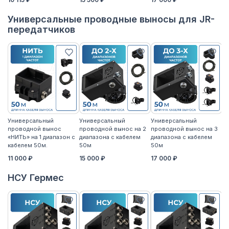
Универсальные проводные выносы для JR-
передатчиков
Универсальный
Универсальный
Универсальный
У
проводной вынос
проводной вынос на 2
проводной вынос на 3
п
«НИТЬ» на 1 диапазон с
диапазона с кабелем
диапазона с кабелем
«Н
кабелем 50м.
50м
50м
к
11 000 ₽
15 000 ₽
17 000 ₽
14
НСУ Гермес