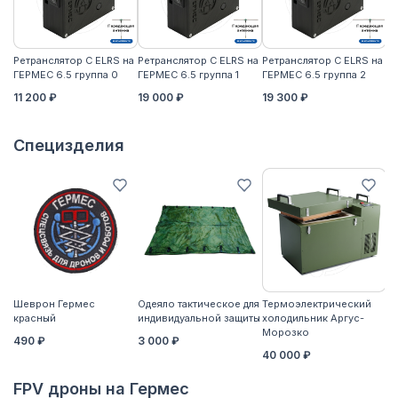
Ретранслятор С ELRS на
Ретранслятор С ELRS на
Ретранслятор С ELRS на
Ре
ГЕРМЕС 6.5 группа 0
ГЕРМЕС 6.5 группа 1
ГЕРМЕС 6.5 группа 2
ГЕ
11 200 ₽
19 000 ₽
19 300 ₽
21
Специзделия
Шеврон Гермес
Одеяло тактическое для
Термоэлектрический
Ко
красный
индивидуальной защиты
холодильник Аргус-
2
Морозко
490 ₽
3 000 ₽
40 000 ₽
FPV дроны на Гермес