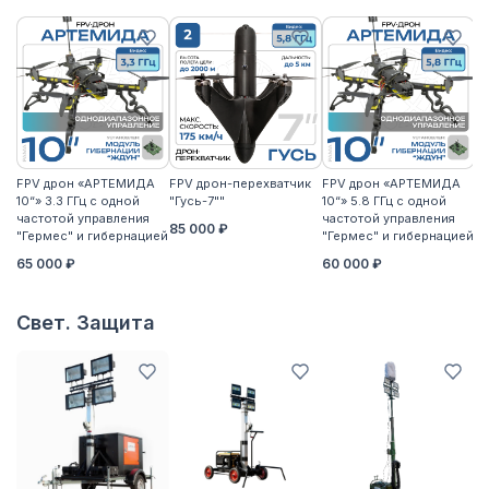
FPV дрон «АРТЕМИДА
FPV дрон-перехватчик
FPV дрон «АРТЕМИДА
F
10“» 3.3 ГГц с одной
"Гусь-7""
10“» 5.8 ГГц с одной
10
частотой управления
частотой управления
ча
85 000 ₽
"Гермес" и гибернацией
"Гермес" и гибернацией
"Г
65 000 ₽
60 000 ₽
6
Свет. Защита