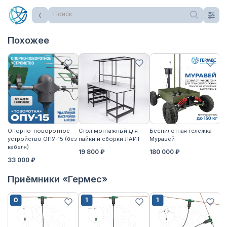
Поиск
Похожее
Опорно-поворотное
Стол монтажный для
Беспилотная тележка
Ст
устройство ОПУ-15 (без
пайки и сборки ЛАЙТ
Муравей
па
кабеля)
19 800 ₽
180 000 ₽
2
33 000 ₽
Приёмники «Гермес»