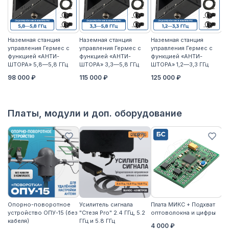
Наземная станция
Наземная станция
Наземная станция
На
управления Гермес с
управления Гермес с
управления Гермес с
уп
функцией «АНТИ-
функцией «АНТИ-
функцией «АНТИ-
ф
ШТОРА» 5,8—5,8 ГГц
ШТОРА» 3,3—5,8 ГГц
ШТОРА» 1,2—3,3 ГГц
ШТ
98 000 ₽
115 000 ₽
125 000 ₽
11
Платы, модули и доп. оборудование
Опорно-поворотное
Усилитель сигнала
Плата МИКС + Подхват
М
устройство ОПУ-15 (без
"Стезя Pro" 2.4 ГГц, 5.2
оптоволокна и цифры
ЖД
кабеля)
ГГц и 5.8 ГГц
4 000 ₽
3