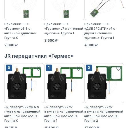
Приемник IPEX
Приемник IPEX
Приемник IPEX
П
«Гермес» v6.5 с
«Гермес» v7 с антенной
«ДИВЕРСИТИ» v7 с
«Г
антенной «диполь».
«диполь». Группа 1
двумя антеннами
«д
Группа 0
«диполь». Группа 1
3 600 ₽
4
2 380 ₽
4 000 ₽
JR передатчики «Гермес»
JR-передатчик v6.5 в
JR-передатчик v7
JR-передатчик v7
JR
пульт с направленной
в пульт с направленной
в пульт с направленной
пу
антенной «Моксон».
антенной «Моксон».
антенной «Моксон».
ан
Группа 0
Группа 1
Группа 2
2
10 115 ₽
15 500 ₽
17 000 ₽
17