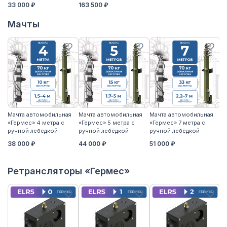
33 000 ₽
163 500 ₽
Мачты
Мачта автомобильная
Мачта автомобильная
Мачта автомобильная
М
«Гермес» 4 метра с
«Гермес» 5 метра с
«Гермес» 7 метра с
«Г
ручной лебёдкой
ручной лебёдкой
ручной лебёдкой
р
38 000 ₽
44 000 ₽
51 000 ₽
5
Ретрансляторы «Гермес»