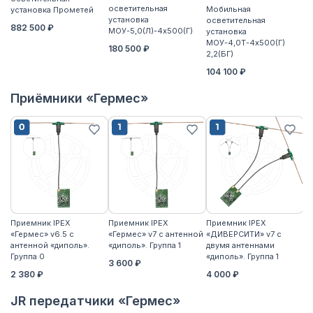
осветительная
Мобильная
установка Прометей
установка
осветительная
882 500 ₽
МОУ-5,0(Л)-4х500(Г)
установка
МОУ-4,0Т-4х500(Г)
180 500 ₽
2,2(БГ)
104 100 ₽
Приёмники «Гермес»
Приемник IPEX
Приемник IPEX
Приемник IPEX
П
«Гермес» v6.5 с
«Гермес» v7 с антенной
«ДИВЕРСИТИ» v7 с
«Г
антенной «диполь».
«диполь». Группа 1
двумя антеннами
«д
Группа 0
«диполь». Группа 1
3 600 ₽
4
2 380 ₽
4 000 ₽
JR передатчики «Гермес»