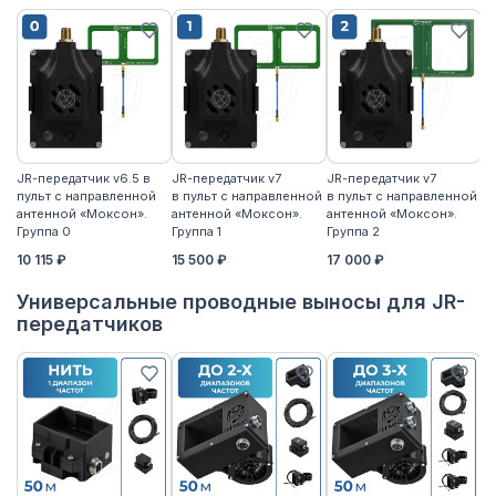
JR-передатчик v6.5 в
JR-передатчик v7
JR-передатчик v7
JR
пульт с направленной
в пульт с направленной
в пульт с направленной
пу
антенной «Моксон».
антенной «Моксон».
антенной «Моксон».
ан
Группа 0
Группа 1
Группа 2
2
10 115 ₽
15 500 ₽
17 000 ₽
17
Универсальные проводные выносы для JR-
передатчиков