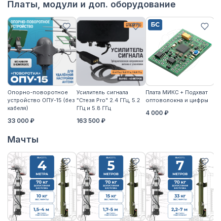
Платы, модули и доп. оборудование
Опорно-поворотное
Усилитель сигнала
Плата МИКС + Подхват
М
устройство ОПУ-15 (без
"Стезя Pro" 2.4 ГГц, 5.2
оптоволокна и цифры
ЖД
кабеля)
ГГц и 5.8 ГГц
4 000 ₽
3
33 000 ₽
163 500 ₽
Мачты