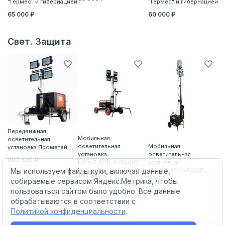
"Гермес" и гибернацией
"Гермес" и гибернацией
"Г
65 000 ₽
60 000 ₽
6
Свет. Защита
Передвижная
П
Мобильная
осветительная
о
осветительная
Мобильная
установка Прометей
ус
установка
осветительная
882 500 ₽
5
МОУ-5,0(Л)-4х500(Г)
установка
Мы используем файлы куки, включая данные,
МОУ-4,0Т-4х500(Г)
180 500 ₽
2,2(БГ)
собираемые сервисом Яндекс.Метрика, чтобы
пользоваться сайтом было удобно. Все данные
104 100 ₽
обрабатываются в соответствии с
Политикой конфиденциальности
.