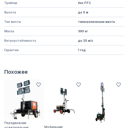
Трейлер
без ПТС
Высота
до 5 м
Тип мачты
телескопическая мачта
Масса
390 кг
Ветроустойчивость
до 20 м/с
Гарантия
1 год
Похожее
Передвижная
Мобильная
осветительная