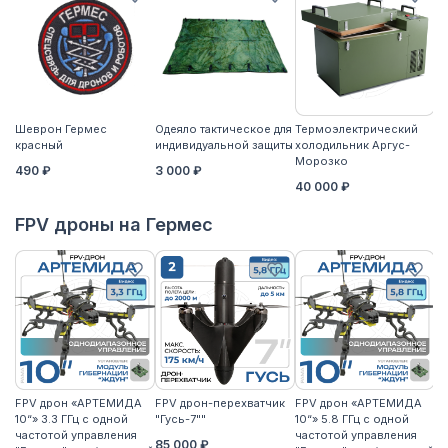
Шеврон Гермес
Одеяло тактическое для
Термоэлектрический
Ко
красный
индивидуальной защиты
холодильник Аргус-
2
Морозко
490 ₽
3 000 ₽
40 000 ₽
FPV дроны на Гермес
FPV дрон «АРТЕМИДА
FPV дрон-перехватчик
FPV дрон «АРТЕМИДА
F
10“» 3.3 ГГц с одной
"Гусь-7""
10“» 5.8 ГГц с одной
10
частотой управления
частотой управления
ча
85 000 ₽