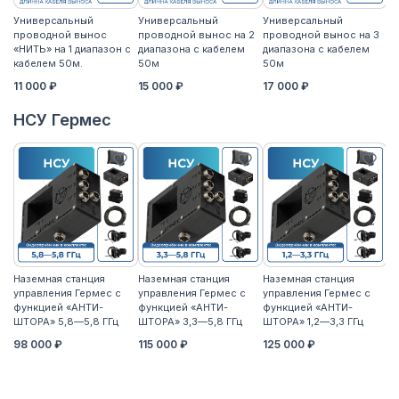
Универсальный
Универсальный
Универсальный
У
проводной вынос
проводной вынос на 2
проводной вынос на 3
п
«НИТЬ» на 1 диапазон с
диапазона с кабелем
диапазона с кабелем
«Н
кабелем 50м.
50м
50м
к
11 000 ₽
15 000 ₽
17 000 ₽
14
НСУ Гермес
Наземная станция
Наземная станция
Наземная станция
На
управления Гермес с
управления Гермес с
управления Гермес с
уп
функцией «АНТИ-
функцией «АНТИ-
функцией «АНТИ-
ф
ШТОРА» 5,8—5,8 ГГц
ШТОРА» 3,3—5,8 ГГц
ШТОРА» 1,2—3,3 ГГц
ШТ
98 000 ₽
115 000 ₽
125 000 ₽
11