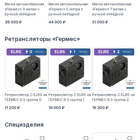
Мачта автомобильная
Мачта автомобильная
Мачта автомобильная
М
«Гермес» 4 метра с
«Гермес» 5 метра с
«Гермес» 7 метра с
«Г
ручной лебёдкой
ручной лебёдкой
ручной лебёдкой
р
38 000 ₽
44 000 ₽
51 000 ₽
5
Ретрансляторы «Гермес»
Ретранслятор С ELRS на
Ретранслятор С ELRS на
Ретранслятор С ELRS на
Ре
ГЕРМЕС 6.5 группа 0
ГЕРМЕС 6.5 группа 1
ГЕРМЕС 6.5 группа 2
ГЕ
11 200 ₽
19 000 ₽
19 300 ₽
21
Специзделия