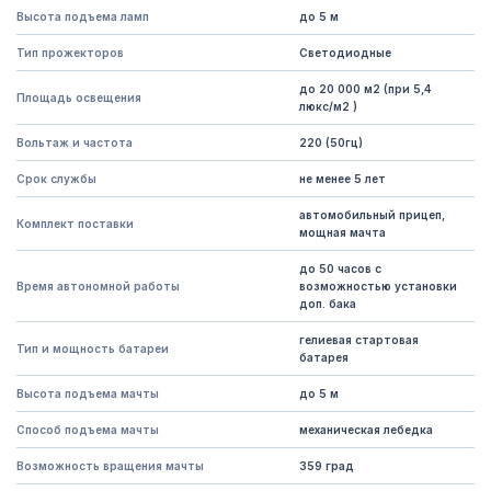
Высота подъема ламп
до 5 м
Тип прожекторов
Светодиодные
до 20 000 м2 (при 5,4
Площадь освещения
люкс/м2 )
Вольтаж и частота
220 (50гц)
Срок службы
не менее 5 лет
автомобильный прицеп,
Комплект поставки
мощная мачта
до 50 часов с
Время автономной работы
возможностью установки
доп. бака
гелиевая стартовая
Тип и мощность батареи
батарея
Высота подъема мачты
до 5 м
Способ подъема мачты
механическая лебедка
Возможность вращения мачты
359 град