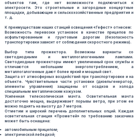
объектов там, где нет возможности подключиться к
электросети. Это строительные и загородные концертные
площадки, добывающие и сельскохозяйственные предприятия и
т. д.
К преимуществам наших станций освещения «Гефест» отнесем:
Возможность перевозки установок в качестве прицепов по
асфальтированным и грунтовым дорогам (безопасность
транспортировки зависит от соблюдения скоростного режима).
Выбор типа прожектора. Возможны варианты со
светодиодными и металлогалогенными лампами.
Светодиодные прожекторы имеют увеличенный срок службы и
отличаются небольшим энергопотреблением, а
металлогалогенные дают более яркий и мощный свет.
Защита от атмосферных воздействий при транспортировке и на
объекте. Чувствительные части установки (дизельгенератор,
элементы управления) защищены от осадков и холода
специальным металлическим кожухом.
Усиленная телескопическая мачта. Осветительная мачта
достаточно мощна, выдерживает порывы ветра, при этом ее
можно поднять на высоту до 7 метров.
Отметим и широкий перечень дополнительных опций. Каждая
осветительная станция «Прометей» по требованию заказчика
может быть оснащена:
автомобильным прицепом;
электрической лебедкой;