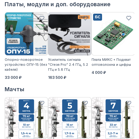
Платы, модули и доп. оборудование
Опорно-поворотное
Усилитель сигнала
Плата МИКС + Подхват
М
устройство ОПУ-15 (без
"Стезя Pro" 2.4 ГГц, 5.2
оптоволокна и цифры
ЖД
кабеля)
ГГц и 5.8 ГГц
4 000 ₽
3
33 000 ₽
163 500 ₽
Мачты