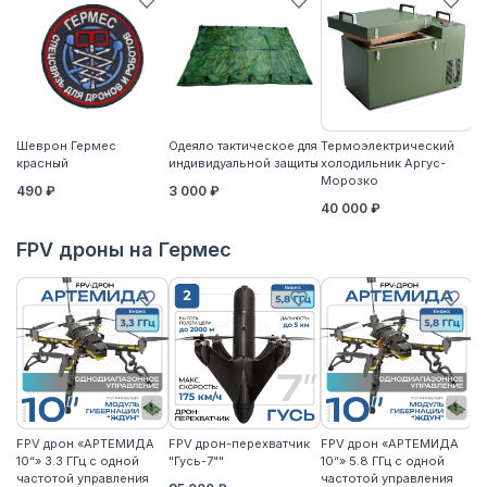
Шеврон Гермес
Одеяло тактическое для
Термоэлектрический
Ко
красный
индивидуальной защиты
холодильник Аргус-
2
Морозко
490 ₽
3 000 ₽
40 000 ₽
FPV дроны на Гермес
FPV дрон «АРТЕМИДА
FPV дрон-перехватчик
FPV дрон «АРТЕМИДА
F
10“» 3.3 ГГц с одной
"Гусь-7""
10“» 5.8 ГГц с одной
10
частотой управления
частотой управления
ча