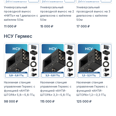
Универсальный
Универсальный
Универсальный
У
проводной вынос
проводной вынос на 2
проводной вынос на 3
п
«НИТЬ» на 1 диапазон с
диапазона с кабелем
диапазона с кабелем
«Н
кабелем 50м.
50м
50м
к
11 000 ₽
15 000 ₽
17 000 ₽
14
НСУ Гермес
Наземная станция
Наземная станция
Наземная станция
На
управления Гермес с
управления Гермес с
управления Гермес с
уп
функцией «АНТИ-
функцией «АНТИ-
функцией «АНТИ-
ф
ШТОРА» 5,8—5,8 ГГц
ШТОРА» 3,3—5,8 ГГц
ШТОРА» 1,2—3,3 ГГц
ШТ
98 000 ₽
115 000 ₽
125 000 ₽
11