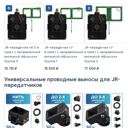
JR-передатчик v6.5 в
JR-передатчик v7
JR-передатчик v7
JR
пульт с направленной
в пульт с направленной
в пульт с направленной
пу
антенной «Моксон».
антенной «Моксон».
антенной «Моксон».
ан
Группа 0
Группа 1
Группа 2
2
10 115 ₽
15 500 ₽
17 000 ₽
17
Универсальные проводные выносы для JR-
передатчиков