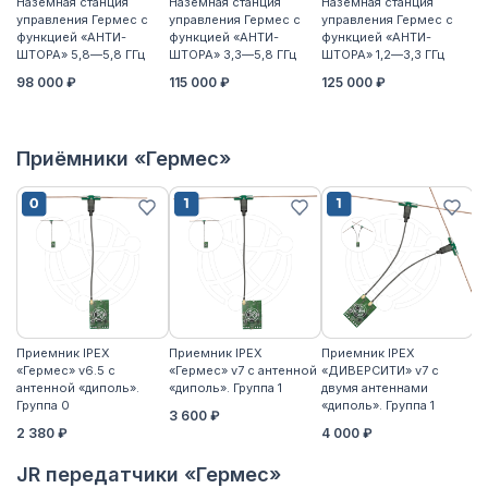
Наземная станция
Наземная станция
Наземная станция
На
управления Гермес с
управления Гермес с
управления Гермес с
уп
функцией «АНТИ-
функцией «АНТИ-
функцией «АНТИ-
ф
ШТОРА» 5,8—5,8 ГГц
ШТОРА» 3,3—5,8 ГГц
ШТОРА» 1,2—3,3 ГГц
ШТ
98 000 ₽
115 000 ₽
125 000 ₽
11
Приёмники «Гермес»
Приемник IPEX
Приемник IPEX
Приемник IPEX
П
«Гермес» v6.5 с
«Гермес» v7 с антенной
«ДИВЕРСИТИ» v7 с
«Г
антенной «диполь».
«диполь». Группа 1
двумя антеннами
«д
Группа 0
«диполь». Группа 1
3 600 ₽
4
2 380 ₽
4 000 ₽
JR передатчики «Гермес»