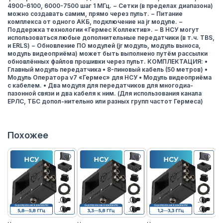
4900-6100, 6000-7500 шаг 1 МГц. − Сетки (в пределах диапазона)
можно создавать самим, прямо через пульт. − Питание
комплекса от одного АКБ, подключение на jr модуле. −
Поддержка технологии «Гермес Коллектив». − В НСУ могут
использоваться любые дополнительные передатчики (в т.ч. TBS,
и ERLS) − Обновление ПО модулей (jr модуль, модуль выноса,
модуль видеоприёма) может быть выполнено путём рассылки
обновлённых файлов прошивки через пульт. КОМПЛЕКТАЦИЯ: •
Главный модуль передатчика • 8-пиновый кабель (50 метров) •
Модуль Оператора v7 «Гермес» для НСУ • Модуль видеоприёма
с кабелем. • Два модуля для передатчиков для многодиа-
пазонной связи и два кабеля к ним. (Для использования канала
ЕРЛС, ТБС допол-нительно или разных групп частот Гермеса)
Похожее