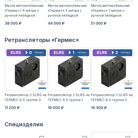
Мачта автомобильная
Мачта автомобильная
Мачта автомобильная
М
«Гермес» 4 метра с
«Гермес» 5 метра с
«Гермес» 7 метра с
«Г
ручной лебёдкой
ручной лебёдкой
ручной лебёдкой
р
38 000 ₽
44 000 ₽
51 000 ₽
5
Ретрансляторы «Гермес»
Ретранслятор С ELRS на
Ретранслятор С ELRS на
Ретранслятор С ELRS на
Ре
ГЕРМЕС 6.5 группа 0
ГЕРМЕС 6.5 группа 1
ГЕРМЕС 6.5 группа 2
ГЕ
11 200 ₽
19 000 ₽
19 300 ₽
21
Специзделия