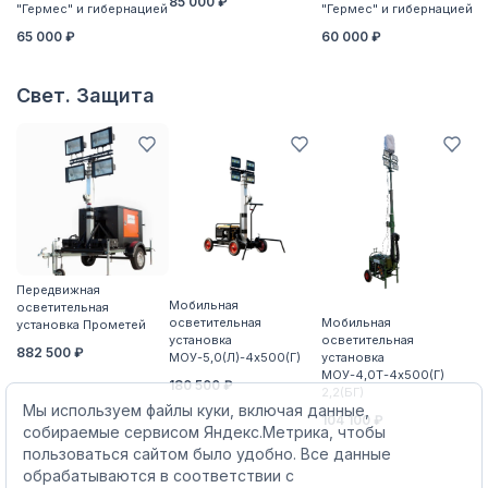
85 000 ₽
"Гермес" и гибернацией
"Гермес" и гибернацией
"Г
65 000 ₽
60 000 ₽
6
Свет. Защита
Передвижная
П
Мобильная
осветительная
о
осветительная
Мобильная
установка Прометей
ус
установка
осветительная
882 500 ₽
5
МОУ-5,0(Л)-4х500(Г)
установка
МОУ-4,0Т-4х500(Г)
180 500 ₽
2,2(БГ)
Мы используем файлы куки, включая данные,
104 100 ₽
собираемые сервисом Яндекс.Метрика, чтобы
пользоваться сайтом было удобно. Все данные
обрабатываются в соответствии с