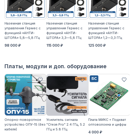
Наземная станция
Наземная станция
Наземная станция
На
управления Гермес с
управления Гермес с
управления Гермес с
уп
функцией «АНТИ-
функцией «АНТИ-
функцией «АНТИ-
ф
ШТОРА» 5,8—5,8 ГГц
ШТОРА» 3,3—5,8 ГГц
ШТОРА» 1,2—3,3 ГГц
ШТ
98 000 ₽
115 000 ₽
125 000 ₽
11
Платы, модули и доп. оборудование
Опорно-поворотное
Усилитель сигнала
Плата МИКС + Подхват
М
устройство ОПУ-15 (без
"Стезя Pro" 2.4 ГГц, 5.2
оптоволокна и цифры
ЖД
кабеля)
ГГц и 5.8 ГГц
4 000 ₽
3