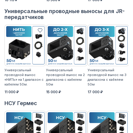
Универсальные проводные выносы для JR-
передатчиков
Универсальный
Универсальный
Универсальный
У
проводной вынос
проводной вынос на 2
проводной вынос на 3
п
«НИТЬ» на 1 диапазон с
диапазона с кабелем
диапазона с кабелем
«Н
кабелем 50м.
50м
50м
к
11 000 ₽
15 000 ₽
17 000 ₽
14
НСУ Гермес