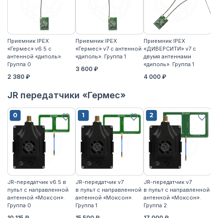
Приемник IPEX
Приемник IPEX
Приемник IPEX
П
«Гермес» v6.5 с
«Гермес» v7 с антенной
«ДИВЕРСИТИ» v7 с
«Г
антенной «диполь».
«диполь». Группа 1
двумя антеннами
«д
Группа 0
«диполь». Группа 1
3 600 ₽
4
2 380 ₽
4 000 ₽
JR передатчики «Гермес»
JR-передатчик v6.5 в
JR-передатчик v7
JR-передатчик v7
JR
пульт с направленной
в пульт с направленной
в пульт с направленной
пу
антенной «Моксон».
антенной «Моксон».
антенной «Моксон».
ан
Группа 0
Группа 1
Группа 2
2
10 115 ₽
15 500 ₽
17 000 ₽
17