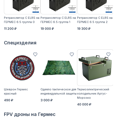
Ретранслятор С ELRS на
Ретранслятор С ELRS на
Ретранслятор С ELRS на
Ре
ГЕРМЕС 6.5 группа 0
ГЕРМЕС 6.5 группа 1
ГЕРМЕС 6.5 группа 2
ГЕ
11 200 ₽
19 000 ₽
19 300 ₽
21
Специзделия
Шеврон Гермес
Одеяло тактическое для
Термоэлектрический
Ко
красный
индивидуальной защиты
холодильник Аргус-
2
Морозко
490 ₽
3 000 ₽
40 000 ₽
FPV дроны на Гермес