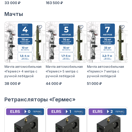
33 000 ₽
163 500 ₽
Мачты
Мачта автомобильная
Мачта автомобильная
Мачта автомобильная
М
«Гермес» 4 метра с
«Гермес» 5 метра с
«Гермес» 7 метра с
«Г
ручной лебёдкой
ручной лебёдкой
ручной лебёдкой
р
38 000 ₽
44 000 ₽
51 000 ₽
5
Ретрансляторы «Гермес»