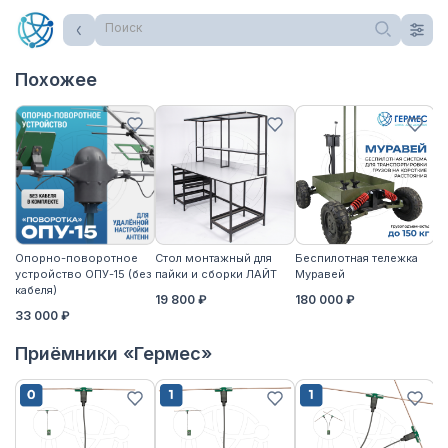
Поиск
Похожее
Опорно-поворотное
Стол монтажный для
Беспилотная тележка
Ст
устройство ОПУ-15 (без
пайки и сборки ЛАЙТ
Муравей
па
кабеля)
19 800 ₽
180 000 ₽
2
33 000 ₽
Приёмники «Гермес»