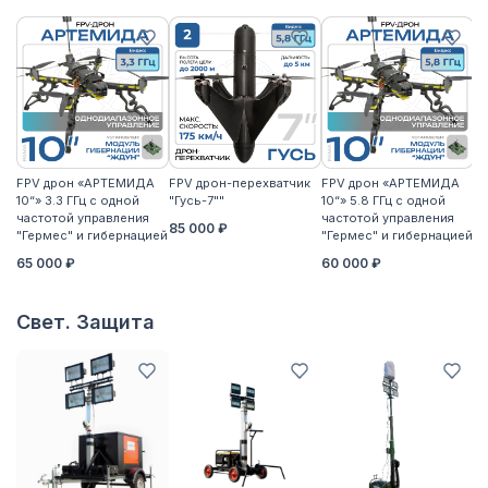
FPV дрон «АРТЕМИДА
FPV дрон-перехватчик
FPV дрон «АРТЕМИДА
F
10“» 3.3 ГГц с одной
"Гусь-7""
10“» 5.8 ГГц с одной
10
частотой управления
частотой управления
ча
85 000 ₽
"Гермес" и гибернацией
"Гермес" и гибернацией
"Г
65 000 ₽
60 000 ₽
6
Свет. Защита