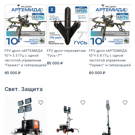
FPV дрон «АРТЕМИДА
FPV дрон-перехватчик
FPV дрон «АРТЕМИДА
F
10“» 3.3 ГГц с одной
"Гусь-7""
10“» 5.8 ГГц с одной
10
частотой управления
частотой управления
ча
85 000 ₽
"Гермес" и гибернацией
"Гермес" и гибернацией
"Г
65 000 ₽
60 000 ₽
6
Свет. Защита