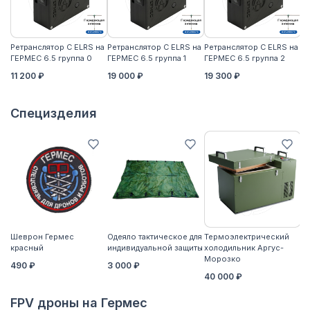
Ретранслятор С ELRS на
Ретранслятор С ELRS на
Ретранслятор С ELRS на
Ре
ГЕРМЕС 6.5 группа 0
ГЕРМЕС 6.5 группа 1
ГЕРМЕС 6.5 группа 2
ГЕ
11 200 ₽
19 000 ₽
19 300 ₽
21
Специзделия
Шеврон Гермес
Одеяло тактическое для
Термоэлектрический
Ко
красный
индивидуальной защиты
холодильник Аргус-
2
Морозко
490 ₽
3 000 ₽
40 000 ₽
FPV дроны на Гермес