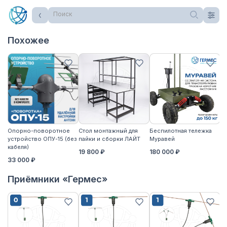
Поиск
Похожее
Опорно-поворотное
Стол монтажный для
Беспилотная тележка
Ст
устройство ОПУ-15 (без
пайки и сборки ЛАЙТ
Муравей
па
кабеля)
19 800 ₽
180 000 ₽
2
33 000 ₽
Приёмники «Гермес»