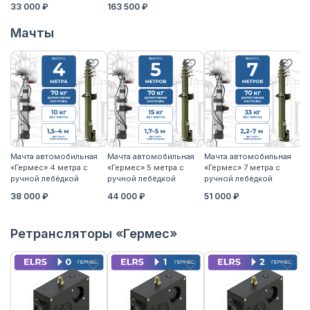
33 000 ₽
163 500 ₽
Мачты
Мачта автомобильная
Мачта автомобильная
Мачта автомобильная
М
«Гермес» 4 метра с
«Гермес» 5 метра с
«Гермес» 7 метра с
«Г
ручной лебёдкой
ручной лебёдкой
ручной лебёдкой
р
38 000 ₽
44 000 ₽
51 000 ₽
5
Ретрансляторы «Гермес»