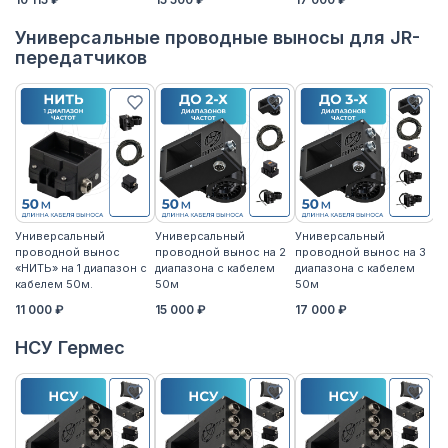
Универсальные проводные выносы для JR-
передатчиков
Универсальный
Универсальный
Универсальный
У
проводной вынос
проводной вынос на 2
проводной вынос на 3
п
«НИТЬ» на 1 диапазон с
диапазона с кабелем
диапазона с кабелем
«Н
кабелем 50м.
50м
50м
к
11 000 ₽
15 000 ₽
17 000 ₽
14
НСУ Гермес