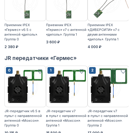
Приемник IPEX
Приемник IPEX
Приемник IPEX
П
«Гермес» v6.5 с
«Гермес» v7 с антенной
«ДИВЕРСИТИ» v7 с
«Г
антенной «диполь».
«диполь». Группа 1
двумя антеннами
«д
Группа 0
«диполь». Группа 1
3 600 ₽
4
2 380 ₽
4 000 ₽
JR передатчики «Гермес»
JR-передатчик v6.5 в
JR-передатчик v7
JR-передатчик v7
JR
пульт с направленной
в пульт с направленной
в пульт с направленной
пу
антенной «Моксон».
антенной «Моксон».
антенной «Моксон».
ан
Группа 0
Группа 1
Группа 2
2
10 115 ₽
15 500 ₽
17 000 ₽
17