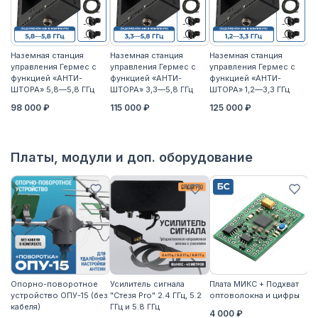
Наземная станция
Наземная станция
Наземная станция
На
управления Гермес с
управления Гермес с
управления Гермес с
уп
функцией «АНТИ-
функцией «АНТИ-
функцией «АНТИ-
ф
ШТОРА» 5,8—5,8 ГГц
ШТОРА» 3,3—5,8 ГГц
ШТОРА» 1,2—3,3 ГГц
ШТ
98 000 ₽
115 000 ₽
125 000 ₽
11
Платы, модули и доп. оборудование
Опорно-поворотное
Усилитель сигнала
Плата МИКС + Подхват
М
устройство ОПУ-15 (без
"Стезя Pro" 2.4 ГГц, 5.2
оптоволокна и цифры
ЖД
кабеля)
ГГц и 5.8 ГГц
4 000 ₽
3