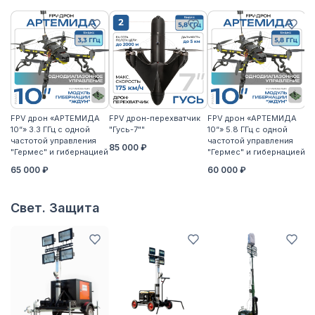
FPV дрон «АРТЕМИДА
FPV дрон-перехватчик
FPV дрон «АРТЕМИДА
F
10“» 3.3 ГГц с одной
"Гусь-7""
10“» 5.8 ГГц с одной
10
частотой управления
частотой управления
ча
85 000 ₽
"Гермес" и гибернацией
"Гермес" и гибернацией
"Г
65 000 ₽
60 000 ₽
6
Свет. Защита