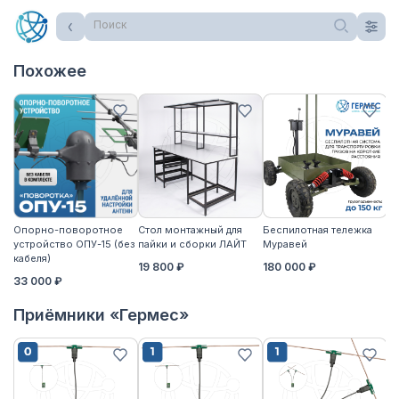
Поиск
Похожее
Опорно-поворотное
Стол монтажный для
Беспилотная тележка
Ст
устройство ОПУ-15 (без
пайки и сборки ЛАЙТ
Муравей
па
кабеля)
19 800 ₽
180 000 ₽
2
33 000 ₽
Приёмники «Гермес»