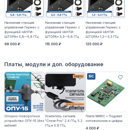
Наземная станция
Наземная станция
Наземная станция
На
управления Гермес с
управления Гермес с
управления Гермес с
уп
функцией «АНТИ-
функцией «АНТИ-
функцией «АНТИ-
ф
ШТОРА» 5,8—5,8 ГГц
ШТОРА» 3,3—5,8 ГГц
ШТОРА» 1,2—3,3 ГГц
ШТ
98 000 ₽
115 000 ₽
125 000 ₽
11
Платы, модули и доп. оборудование
Опорно-поворотное
Усилитель сигнала
Плата МИКС + Подхват
М
устройство ОПУ-15 (без
"Стезя Pro" 2.4 ГГц, 5.2
оптоволокна и цифры
ЖД
кабеля)
ГГц и 5.8 ГГц
4 000 ₽
3