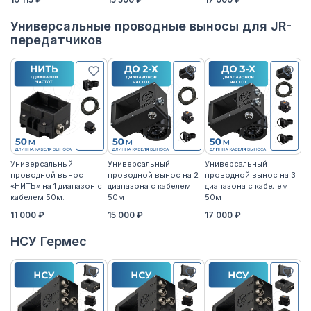
Универсальные проводные выносы для JR-
передатчиков
Универсальный
Универсальный
Универсальный
У
проводной вынос
проводной вынос на 2
проводной вынос на 3
п
«НИТЬ» на 1 диапазон с
диапазона с кабелем
диапазона с кабелем
«Н
кабелем 50м.
50м
50м
к
11 000 ₽
15 000 ₽
17 000 ₽
14
НСУ Гермес