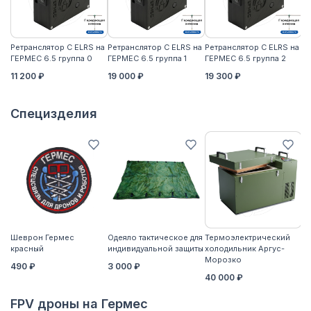
Ретранслятор С ELRS на
Ретранслятор С ELRS на
Ретранслятор С ELRS на
Ре
ГЕРМЕС 6.5 группа 0
ГЕРМЕС 6.5 группа 1
ГЕРМЕС 6.5 группа 2
ГЕ
11 200 ₽
19 000 ₽
19 300 ₽
21
Специзделия
Шеврон Гермес
Одеяло тактическое для
Термоэлектрический
Ко
красный
индивидуальной защиты
холодильник Аргус-
2
Морозко
490 ₽
3 000 ₽
40 000 ₽
FPV дроны на Гермес