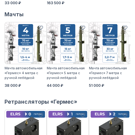
33 000 ₽
163 500 ₽
Мачты
Мачта автомобильная
Мачта автомобильная
Мачта автомобильная
М
«Гермес» 4 метра с
«Гермес» 5 метра с
«Гермес» 7 метра с
«Г
ручной лебёдкой
ручной лебёдкой
ручной лебёдкой
р
38 000 ₽
44 000 ₽
51 000 ₽
5
Ретрансляторы «Гермес»