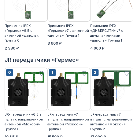
Приемник IPEX
Приемник IPEX
Приемник IPEX
П
«Гермес» v6.5 с
«Гермес» v7 с антенной
«ДИВЕРСИТИ» v7 с
«Г
антенной «диполь».
«диполь». Группа 1
двумя антеннами
«д
Группа 0
«диполь». Группа 1
3 600 ₽
4
2 380 ₽
4 000 ₽
JR передатчики «Гермес»
JR-передатчик v6.5 в
JR-передатчик v7
JR-передатчик v7
JR
пульт с направленной
в пульт с направленной
в пульт с направленной
пу
антенной «Моксон».
антенной «Моксон».
антенной «Моксон».
ан
Группа 0
Группа 1
Группа 2
2
10 115 ₽
15 500 ₽
17 000 ₽
17