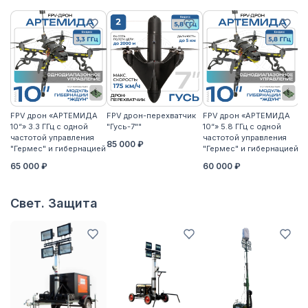
FPV дрон «АРТЕМИДА
FPV дрон-перехватчик
FPV дрон «АРТЕМИДА
F
10“» 3.3 ГГц с одной
"Гусь-7""
10“» 5.8 ГГц с одной
10
частотой управления
частотой управления
ча
85 000 ₽
"Гермес" и гибернацией
"Гермес" и гибернацией
"Г
65 000 ₽
60 000 ₽
6
Свет. Защита