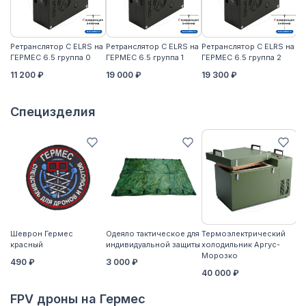
Ретранслятор С ELRS на
Ретранслятор С ELRS на
Ретранслятор С ELRS на
Ре
ГЕРМЕС 6.5 группа 0
ГЕРМЕС 6.5 группа 1
ГЕРМЕС 6.5 группа 2
ГЕ
11 200 ₽
19 000 ₽
19 300 ₽
21
Специзделия
Шеврон Гермес
Одеяло тактическое для
Термоэлектрический
Ко
красный
индивидуальной защиты
холодильник Аргус-
2
Морозко
490 ₽
3 000 ₽
40 000 ₽
FPV дроны на Гермес