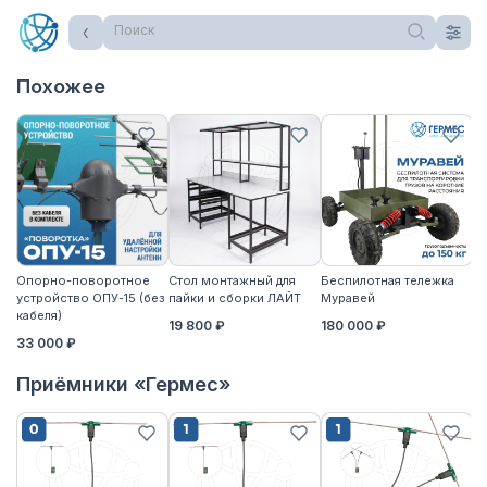
Поиск
Похожее
Опорно-поворотное
Стол монтажный для
Беспилотная тележка
Ст
устройство ОПУ-15 (без
пайки и сборки ЛАЙТ
Муравей
па
кабеля)
19 800 ₽
180 000 ₽
2
33 000 ₽
Приёмники «Гермес»