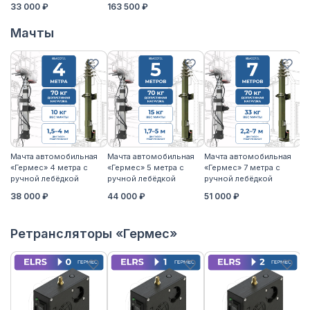
33 000 ₽
163 500 ₽
Мачты
Мачта автомобильная
Мачта автомобильная
Мачта автомобильная
М
«Гермес» 4 метра с
«Гермес» 5 метра с
«Гермес» 7 метра с
«Г
ручной лебёдкой
ручной лебёдкой
ручной лебёдкой
р
38 000 ₽
44 000 ₽
51 000 ₽
5
Ретрансляторы «Гермес»