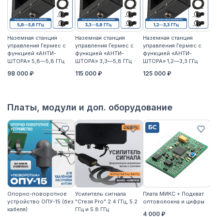
Наземная станция
Наземная станция
Наземная станция
На
управления Гермес с
управления Гермес с
управления Гермес с
уп
функцией «АНТИ-
функцией «АНТИ-
функцией «АНТИ-
ф
ШТОРА» 5,8—5,8 ГГц
ШТОРА» 3,3—5,8 ГГц
ШТОРА» 1,2—3,3 ГГц
ШТ
98 000 ₽
115 000 ₽
125 000 ₽
11
Платы, модули и доп. оборудование
Опорно-поворотное
Усилитель сигнала
Плата МИКС + Подхват
М
устройство ОПУ-15 (без
"Стезя Pro" 2.4 ГГц, 5.2
оптоволокна и цифры
ЖД
кабеля)
ГГц и 5.8 ГГц
4 000 ₽
3