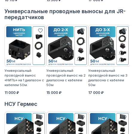
Универсальные проводные выносы для JR-
передатчиков
Универсальный
Универсальный
Универсальный
У
проводной вынос
проводной вынос на 2
проводной вынос на 3
п
«НИТЬ» на 1 диапазон с
диапазона с кабелем
диапазона с кабелем
«Н
кабелем 50м.
50м
50м
к
11 000 ₽
15 000 ₽
17 000 ₽
14
НСУ Гермес