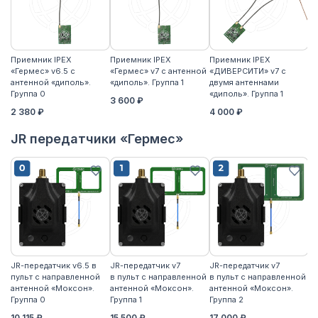
Приемник IPEX
Приемник IPEX
Приемник IPEX
П
«Гермес» v6.5 с
«Гермес» v7 с антенной
«ДИВЕРСИТИ» v7 с
«Г
антенной «диполь».
«диполь». Группа 1
двумя антеннами
«д
Группа 0
«диполь». Группа 1
3 600 ₽
4
2 380 ₽
4 000 ₽
JR передатчики «Гермес»
JR-передатчик v6.5 в
JR-передатчик v7
JR-передатчик v7
JR
пульт с направленной
в пульт с направленной
в пульт с направленной
пу
антенной «Моксон».
антенной «Моксон».
антенной «Моксон».
ан
Группа 0
Группа 1
Группа 2
2
10 115 ₽
15 500 ₽
17 000 ₽
17