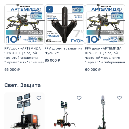
FPV дрон «АРТЕМИДА
FPV дрон-перехватчик
FPV дрон «АРТЕМИДА
F
10“» 3.3 ГГц с одной
"Гусь-7""
10“» 5.8 ГГц с одной
10
частотой управления
частотой управления
ча
85 000 ₽
"Гермес" и гибернацией
"Гермес" и гибернацией
"Г
65 000 ₽
60 000 ₽
6
Свет. Защита