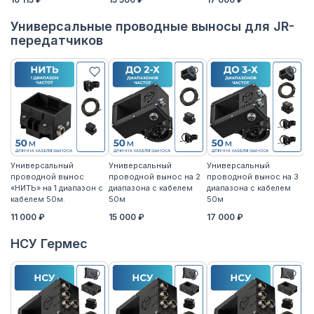
Универсальные проводные выносы для JR-
передатчиков
Универсальный
Универсальный
Универсальный
У
проводной вынос
проводной вынос на 2
проводной вынос на 3
п
«НИТЬ» на 1 диапазон с
диапазона с кабелем
диапазона с кабелем
«Н
кабелем 50м.
50м
50м
к
11 000 ₽
15 000 ₽
17 000 ₽
14
НСУ Гермес