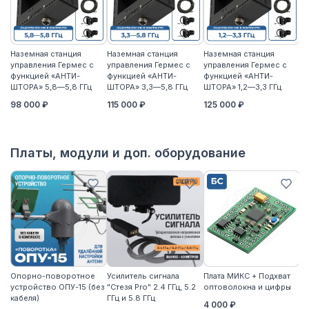
Наземная станция
Наземная станция
Наземная станция
На
управления Гермес с
управления Гермес с
управления Гермес с
уп
функцией «АНТИ-
функцией «АНТИ-
функцией «АНТИ-
ф
ШТОРА» 5,8—5,8 ГГц
ШТОРА» 3,3—5,8 ГГц
ШТОРА» 1,2—3,3 ГГц
ШТ
98 000 ₽
115 000 ₽
125 000 ₽
11
Платы, модули и доп. оборудование
Опорно-поворотное
Усилитель сигнала
Плата МИКС + Подхват
М
устройство ОПУ-15 (без
"Стезя Pro" 2.4 ГГц, 5.2
оптоволокна и цифры
ЖД
кабеля)
ГГц и 5.8 ГГц
4 000 ₽
3