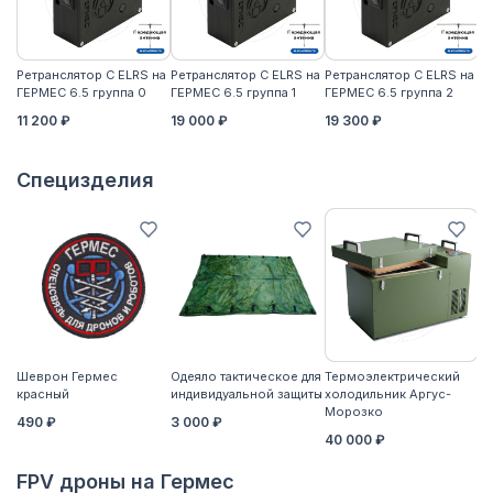
Ретранслятор С ELRS на
Ретранслятор С ELRS на
Ретранслятор С ELRS на
Ре
ГЕРМЕС 6.5 группа 0
ГЕРМЕС 6.5 группа 1
ГЕРМЕС 6.5 группа 2
ГЕ
11 200 ₽
19 000 ₽
19 300 ₽
21
Специзделия
Шеврон Гермес
Одеяло тактическое для
Термоэлектрический
Ко
красный
индивидуальной защиты
холодильник Аргус-
2
Морозко
490 ₽
3 000 ₽
40 000 ₽
FPV дроны на Гермес