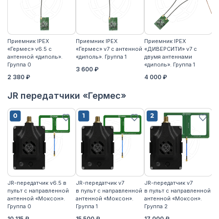
Приемник IPEX
Приемник IPEX
Приемник IPEX
П
«Гермес» v6.5 с
«Гермес» v7 с антенной
«ДИВЕРСИТИ» v7 с
«Г
антенной «диполь».
«диполь». Группа 1
двумя антеннами
«д
Группа 0
«диполь». Группа 1
3 600 ₽
4
2 380 ₽
4 000 ₽
JR передатчики «Гермес»
JR-передатчик v6.5 в
JR-передатчик v7
JR-передатчик v7
JR
пульт с направленной
в пульт с направленной
в пульт с направленной
пу
антенной «Моксон».
антенной «Моксон».
антенной «Моксон».
ан
Группа 0
Группа 1
Группа 2
2
10 115 ₽
15 500 ₽
17 000 ₽
17