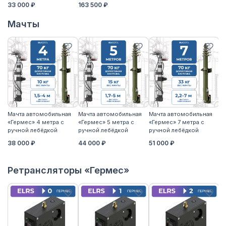
33 000 ₽
163 500 ₽
Мачты
Мачта автомобильная
Мачта автомобильная
Мачта автомобильная
М
«Гермес» 4 метра с
«Гермес» 5 метра с
«Гермес» 7 метра с
«Г
ручной лебёдкой
ручной лебёдкой
ручной лебёдкой
р
38 000 ₽
44 000 ₽
51 000 ₽
5
Ретрансляторы «Гермес»