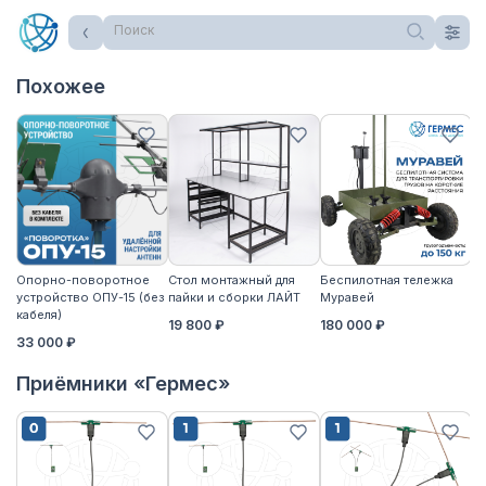
Поиск
Похожее
Опорно-поворотное
Стол монтажный для
Беспилотная тележка
Ст
устройство ОПУ-15 (без
пайки и сборки ЛАЙТ
Муравей
па
кабеля)
19 800 ₽
180 000 ₽
2
33 000 ₽
Приёмники «Гермес»