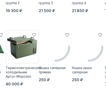
группа 2
группа 3
группа 4
19 300 ₽
21 500 ₽
21 850 ₽
Термоэлектрический
Кошка саперная
Кошка-крюк
я
холодильник
прямая
саперная
й
Аргус-Морозко
250 ₽
250 ₽
40 000 ₽