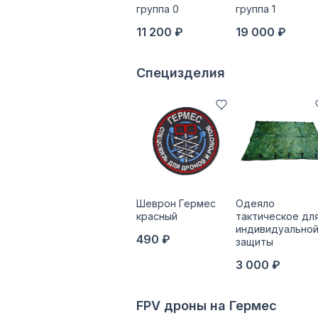
группа 0
группа 1
11 200 ₽
19 000 ₽
Специзделия
Шеврон Гермес
Одеяло
красный
тактическое дл
индивидуально
490 ₽
защиты
3 000 ₽
FPV дроны на Гермес