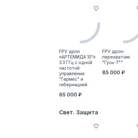
FPV дрон
FPV дрон-
«АРТЕМИДА 10“»
перехватчик
3.3 ГГц с одной
"Гусь-7""
частотой
85 000 ₽
управления
"Гермес" и
гибернацией
65 000 ₽
Свет. Защита