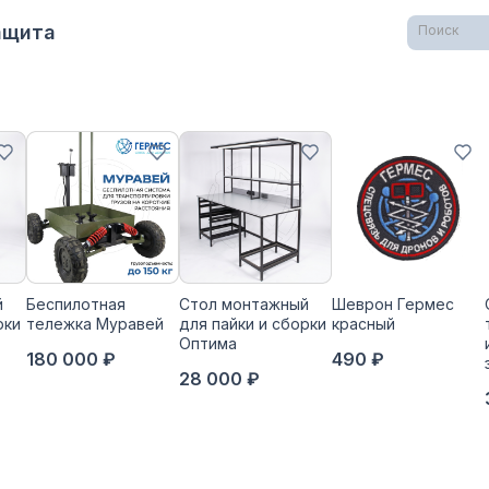
Защита
Поиск
й
Беспилотная
Стол монтажный
Шеврон Гермес
рки
тележка Муравей
для пайки и сборки
красный
Оптима
180 000 ₽
490 ₽
28 000 ₽