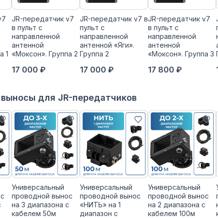
v7
JR-передатчик v7
JR-передатчик v7 в
JR-передатчик v7
в пульт с
пульт с
в пульт с
направленной
направленной
направленной
антенной
антенной «Яги».
антенной
а 1
«Моксон». Группа 2
Группа 2
«Моксон». Группа 3
17 000 ₽
17 000 ₽
17 800 ₽
 выносы для JR-передатчиков
Универсальный
Универсальный
Универсальный
ос
проводной вынос
проводной вынос
проводной вынос
с
на 3 диапазона с
«НИТЬ» на 1
на 2 диапазона с
кабелем 50м
диапазон с
кабелем 100м