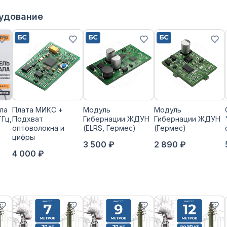
рудование
ла
Плата МИКС +
Модуль
Модуль
ГГц,
Подхват
Гибернации ЖДУН
Гибернации ЖДУН
оптоволокна и
(ELRS, Гермес)
(Гермес)
цифры
3 500 ₽
2 890 ₽
4 000 ₽