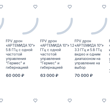
FPV дрон
FPV дрон
FPV дрон
«АРТЕМИДА 10“»
«АРТЕМИДА 10“» 1.2
«АРТЕМИДА 10“»
5.8 ГГц с одной
ГГц с одной
3.3 ГГц и 5.8 ГГц
частотой
частотой
видео и одним
управления
управления
диапазоном на
"Гермес" и
"Гермес" и
управление на
гибернацией
гибернацией
выбор
60 000 ₽
63 000 ₽
70 000 ₽