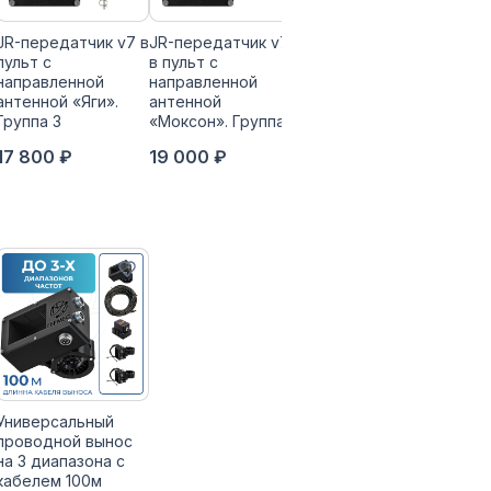
JR-передатчик v7 в
JR-передатчик v7
JR-передатчик v7 в
пульт с
в пульт с
пульт с
направленной
направленной
направленной
антенной «Яги».
антенной
антенной «Яги».
Группа 3
«Моксон». Группа 4
Группа 4
17 800 ₽
19 000 ₽
19 000 ₽
Универсальный
проводной вынос
на 3 диапазона с
кабелем 100м