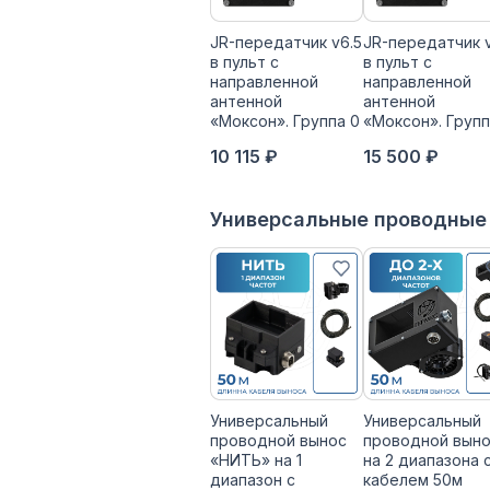
JR-передатчик v6.5
JR-передатчик 
в пульт с
в пульт с
направленной
направленной
антенной
антенной
«Моксон». Группа 0
«Моксон». Групп
10 115 ₽
15 500 ₽
Универсальные проводные
Универсальный
Универсальный
проводной вынос
проводной вын
«НИТЬ» на 1
на 2 диапазона 
диапазон с
кабелем 50м