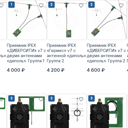
Приемник IPEX
Приемник IPEX
Приемник IPEX
«ДИВЕРСИТИ» v7 с
«Гермес» v7 с
«ДИВЕРСИТИ» v7 с
ль».
двумя антеннами
антенной «диполь».
двумя антеннами
«диполь». Группа 1
Группа 2
«диполь». Группа 2
4 000 ₽
4 200 ₽
4 600 ₽