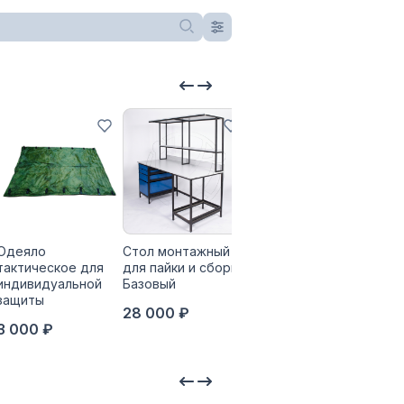
Одеяло
Стол монтажный
Термоэлектрический
Печ
тактическое для
для пайки и сборки
холодильник
Аргу
индивидуальной
Базовый
Аргус-Морозко
350
защиты
28 000 ₽
40 000 ₽
3 000 ₽