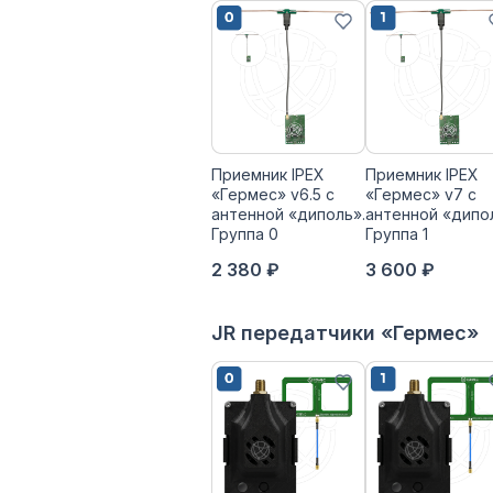
Приемник IPEX
Приемник IPEX
«Гермес» v6.5 с
«Гермес» v7 с
антенной «диполь».
антенной «дипо
Группа 0
Группа 1
2 380 ₽
3 600 ₽
JR передатчики «Гермес»