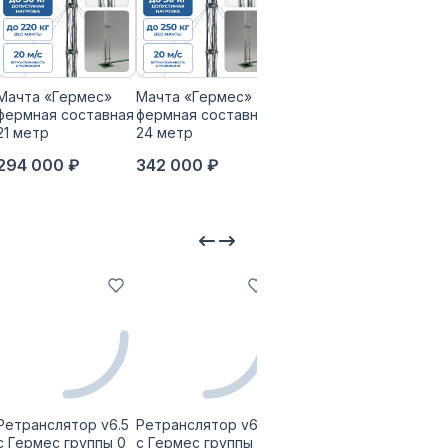
Мачта «Гермес»
Мачта «Гермес»
Мачта «Гермес»
Обл
фермная составная
фермная составная
фермная составная
тел
21 метр
24 метр
30 метр
мачт
мет
294 000 ₽
342 000 ₽
391 500 ₽
19 
Ретранслятор v6.5
Ретранслятор v6.5
Ретранслятор v6.5
Ретр
с Гермес группы 0
с Гермес группы 0
с Гермес группы 0
с Ге