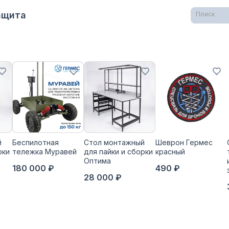
Защита
Поиск
й
Беспилотная
Стол монтажный
Шеврон Гермес
рки
тележка Муравей
для пайки и сборки
красный
Оптима
180 000 ₽
490 ₽
28 000 ₽