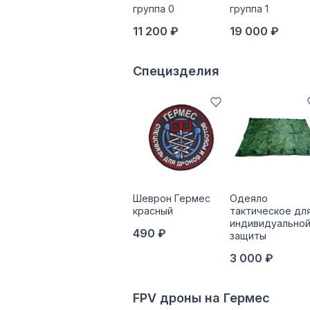
группа 0
группа 1
11 200 ₽
19 000 ₽
Специзделия
Шеврон Гермес
Одеяло
красный
тактическое дл
индивидуально
490 ₽
защиты
3 000 ₽
FPV дроны на Гермес