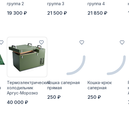
группа 2
группа 3
группа 4
19 300 ₽
21 500 ₽
21 850 ₽
Термоэлектрический
Кошка саперная
Кошка-крюк
я
холодильник
прямая
саперная
й
Аргус-Морозко
250 ₽
250 ₽
40 000 ₽