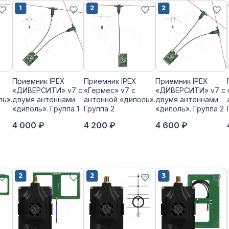
Приемник IPEX
Приемник IPEX
Приемник IPEX
«ДИВЕРСИТИ» v7 с
«Гермес» v7 с
«ДИВЕРСИТИ» v7 с
ль».
двумя антеннами
антенной «диполь».
двумя антеннами
«диполь». Группа 1
Группа 2
«диполь». Группа 2
4 000 ₽
4 200 ₽
4 600 ₽