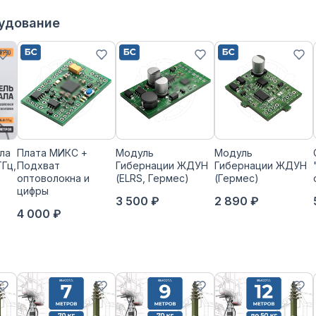
рудование
ла
Плата МИКС +
Модуль
Модуль
ГГц,
Подхват
Гибернации ЖДУН
Гибернации ЖДУН
оптоволокна и
(ELRS, Гермес)
(Гермес)
цифры
3 500 ₽
2 890 ₽
4 000 ₽