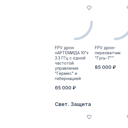
FPV дрон
FPV дрон-
«АРТЕМИДА 10“»
перехватчик
3.3 ГГц с одной
"Гусь-7""
частотой
85 000 ₽
управления
"Гермес" и
гибернацией
65 000 ₽
Свет. Защита