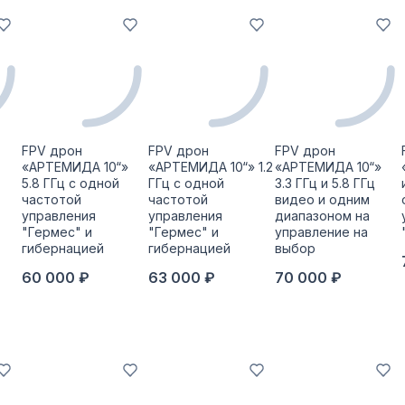
FPV дрон
FPV дрон
FPV дрон
«АРТЕМИДА 10“»
«АРТЕМИДА 10“» 1.2
«АРТЕМИДА 10“»
5.8 ГГц с одной
ГГц с одной
3.3 ГГц и 5.8 ГГц
частотой
частотой
видео и одним
управления
управления
диапазоном на
"Гермес" и
"Гермес" и
управление на
гибернацией
гибернацией
выбор
60 000 ₽
63 000 ₽
70 000 ₽