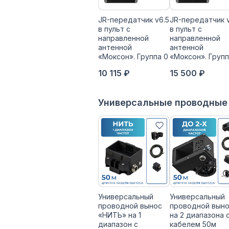
JR-передатчик v6.5
JR-передатчик 
в пульт с
в пульт с
направленной
направленной
антенной
антенной
«Моксон». Группа 0
«Моксон». Групп
10 115 ₽
15 500 ₽
Универсальные проводные
Универсальный
Универсальный
проводной вынос
проводной вын
«НИТЬ» на 1
на 2 диапазона 
диапазон с
кабелем 50м