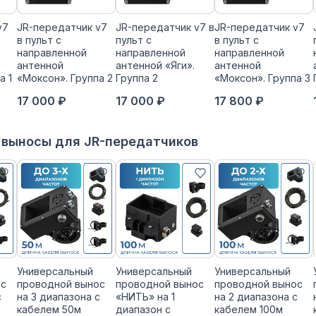
v7
JR-передатчик v7
JR-передатчик v7 в
JR-передатчик v7
в пульт с
пульт с
в пульт с
направленной
направленной
направленной
антенной
антенной «Яги».
антенной
а 1
«Моксон». Группа 2
Группа 2
«Моксон». Группа 3
17 000 ₽
17 000 ₽
17 800 ₽
 выносы для JR-передатчиков
Универсальный
Универсальный
Универсальный
ос
проводной вынос
проводной вынос
проводной вынос
с
на 3 диапазона с
«НИТЬ» на 1
на 2 диапазона с
кабелем 50м
диапазон с
кабелем 100м