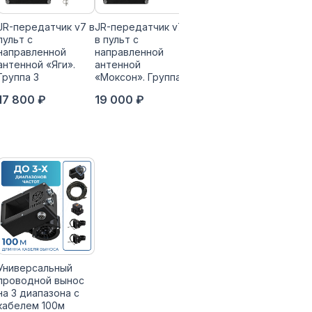
JR-передатчик v7 в
JR-передатчик v7
JR-передатчик v7 в
пульт с
в пульт с
пульт с
направленной
направленной
направленной
антенной «Яги».
антенной
антенной «Яги».
Группа 3
«Моксон». Группа 4
Группа 4
17 800 ₽
19 000 ₽
19 000 ₽
Универсальный
проводной вынос
на 3 диапазона с
кабелем 100м