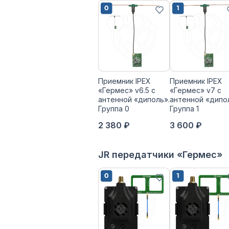
Приемник IPEX
Приемник IPEX
«Гермес» v6.5 с
«Гермес» v7 с
антенной «диполь».
антенной «дипо
Группа 0
Группа 1
2 380 ₽
3 600 ₽
JR передатчики «Гермес»