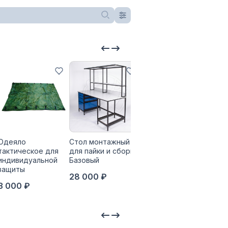
Одеяло
Стол монтажный
Термоэлектрический
Печ
тактическое для
для пайки и сборки
холодильник
Аргу
индивидуальной
Базовый
Аргус-Морозко
350
защиты
28 000 ₽
40 000 ₽
3 000 ₽