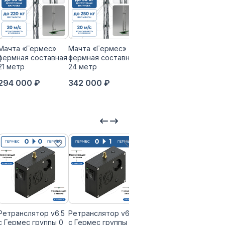
Мачта «Гермес»
Мачта «Гермес»
Мачта «Гермес»
Обл
фермная составная
фермная составная
фермная составная
тел
21 метр
24 метр
30 метр
мачт
мет
294 000 ₽
342 000 ₽
391 500 ₽
19 
Ретранслятор v6.5
Ретранслятор v6.5
Ретранслятор v6.5
Ретр
с Гермес группы 0
с Гермес группы 0
с Гермес группы 0
с Ге