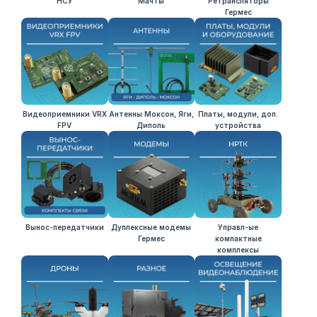
НСУ
Мачты
Ретрансляторы
Гермес
Видеоприемники VRХ
Антенны Моксон, Яги,
Платы, модули, доп.
FРV
Диполь
устройства
Вынос-передатчики
Дуплексные модемы
Управл-ые
Гермес
компактные
комплексы