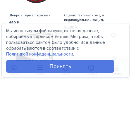
Шеврон Гермес красный
Одеяло тактическое для
индивидуальной защиты
490 ₽
3 000 ₽
Мы используем файлы куки, включая данные,
собираемые сервисом Яндекс.Метрика, чтобы
пользоваться сайтом было удобно. Все данные
обрабатываются в соответствии с
Политикой конфиденциальности
.
Принять
Главная
Каталог
Корзина
О магазине
Профиль
Стол монтажный для пайки и
Термоэлектрический
сборки Базовый
холодильник Аргус-Морозко
28 000 ₽
40 000 ₽